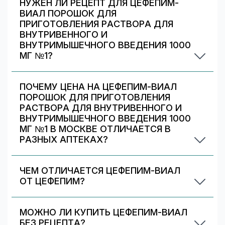
НУЖЕН ЛИ РЕЦЕПТ ДЛЯ ЦЕФЕПИМ-
ВИАЛ ПОРОШОК ДЛЯ
- Инфекции мочевыводящих путей, как
ПРИГОТОВЛЕНИЯ РАСТВОРА ДЛЯ
осложненные, включая пиелонефрит, так и
ВНУТРИВЕННОГО И
неосложненные
ВНУТРИМЫШЕЧНОГО ВВЕДЕНИЯ 1000
МГ №1?
- Инфекции кожи и мягких тканей
Да. При отпуске рецептурных препаратов
- Септицемия
аптека может запросить рецепт/назначение.
ПОЧЕМУ ЦЕНА НА ЦЕФЕПИМ-ВИАЛ
- Фебрильная нейтропения
Уточняйте правила у выбранной аптеки.
ПОРОШОК ДЛЯ ПРИГОТОВЛЕНИЯ
РАСТВОРА ДЛЯ ВНУТРИВЕННОГО И
- Бактериальный менингит.
ВНУТРИМЫШЕЧНОГО ВВЕДЕНИЯ 1000
МГ №1 В МОСКВЕ ОТЛИЧАЕТСЯ В
Противопоказания
РАЗНЫХ АПТЕКАХ?
Цены и скидки устанавливают сами аптечные
Повышенная чувствительность к цефепиму, а также
сети. На 009.рф вы видите предложения
к цефалоспориновым антибиотикам, пенициллинам
ЧЕМ ОТЛИЧАЕТСЯ ЦЕФЕПИМ-ВИАЛ
разных аптек в Москве — выбирайте самое
или другим бета-лактамным антибиотикам, L-
ОТ ЦЕФЕПИМ?
аргинину.
выгодное и удобное по адресу/времени
Цефепим-виал и ЦЕФЕПИМ относятся к
работы.
Детский возраст до 2 месяцев.
аналогам и могут отличаться действующим
МОЖНО ЛИ КУПИТЬ ЦЕФЕПИМ-ВИАЛ
веществом, формой выпуска, дозировкой и
БЕЗ РЕЦЕПТА?