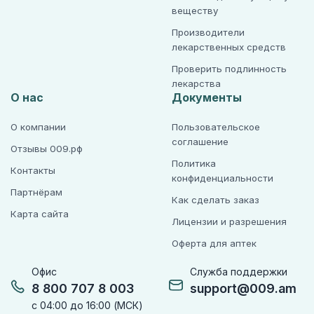
веществу
ассоциированной с Clostridium difficile (CDAD -
Clostridium difficile-associated diarrhea), которая
Производители
может протекать как в легкой форме, так и в
лекарственных средств
тяжелой, вплоть до летального исхода.
Проверить подлинность
При возникновении диареи во время лечения
лекарства
О нас
Документы
препаратом необходимо подтвердить диагноз
CDAD. Следует тщательно наблюдать за пациентом
на предмет развития CDAD, поскольку
О компании
Пользовательское
регистрировались случаи её возникновения спустя
соглашение
Отзывы 009.рф
более двух месяцев после прекращения
Политика
Контакты
применения антибактериальных препаратов. При
конфиденциальности
подозрении или подтверждении CDAD необходимо
Партнёрам
Как сделать заказ
прекратить применение антибактериальных
Карта сайта
препаратов, кроме тех, которые назначены для
Лицензии и разрешения
подавления Clostridium difficile.
Оферта для аптек
Применение препаратов, тормозящих
перистальтику кишечника, в данной ситуации
Офис
Служба поддержки
противопоказано.
8 800 707 8 003
support@009.am
с 04:00 до 16:00 (МСК)