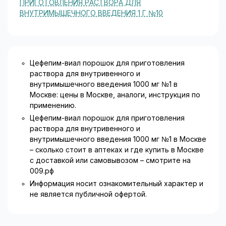
ПРИГОТОВЛЕНИЯ РАСТВОРА ДЛЯ
ВНУТРИМЫШЕЧНОГО ВВЕДЕНИЯ 1 Г №10
При назначении эмпирического лечения необходимо
принимать во внимание данные о приобретенной
устойчивости микроорганизмов-возбудителей.
Устойчивость микроорганизмов может изменяться с
течением времени и географического положения.
Цефепим-виал порошок для приготовления
Для идентификации микроорганизма-возбудителя и
раствора для внутривенного и
определения чувствительности к цефепиму следует
внутримышечного введения 1000 мг №1 в
провести соответствующие тесты. Цефепим может
Москве: цены в Москве, аналоги, инструкция по
применяться в виде монотерапии даже до
применению.
идентификации микроорганизма-возбудителя, так
Цефепим-виал порошок для приготовления
как он обладает широким спектром
раствора для внутривенного и
антибактериального действия в отношении
внутримышечного введения 1000 мг №1 в Москве
грамположительных и грамотрицательных мик­
– сколько стоит в аптеках и где купить в Москве
роорганизмов. При риске смешанной аэробно/
с доставкой или самовывозом – смотрите на
анаэробной инфекции (особенно когда могут
009.рф
присутствовать нечувствительные к цефепиму
микроорганизмы) лечение цефепимом в комбинации
Информация носит ознакомительный характер и
с препаратом, действующим на анаэробы, можно
не является публичной офертой.
начинать до идентификации возбудителя.
После идентификации возбудителя и определения