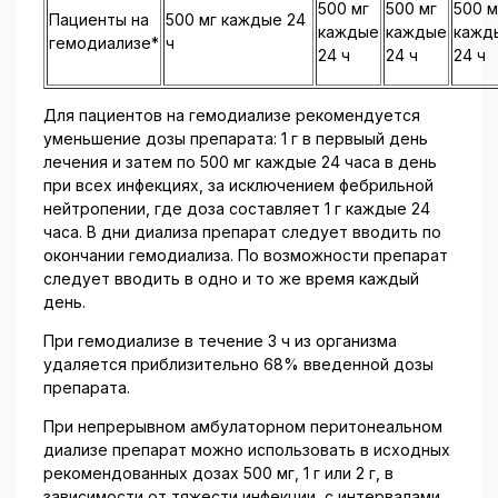
500 мг
500 мг
500 м
Пациенты на
500 мг каждые 24
каждые
каждые
кажд
гемодиализе*
ч
24 ч
24 ч
24 ч
Для пациентов на гемодиализе рекомендуется
уменьшение дозы препарата: 1 г в первыый день
лечения и затем по 500 мг каждые 24 часа в день
при всех инфекциях, за исключением фебрильной
нейтропении, где доза составляет 1 г каждые 24
часа. В дни диализа препарат следует вводить по
окончании гемодиализа. По возможности препарат
следует вводить в одно и то же время каждый
день.
При гемодиализе в течение 3 ч из организма
удаляется приблизительно 68% введенной дозы
препарата.
При непрерывном амбулаторном перитонеальном
диализе препарат можно использовать в исходных
рекомендованных дозах 500 мг, 1 г или 2 г, в
зависимости от тяжести инфекции, с интервалами