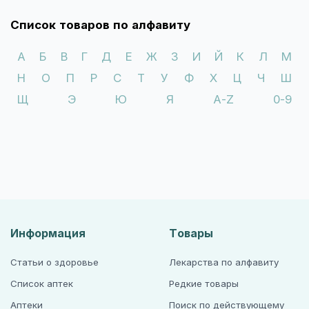
чувствительности к антибиотикам лечение следует
проводить в соответствии с результатами тестов.
Список товаров по алфавиту
Как и при применении других антибактериальных
А
Б
В
Г
Д
Е
Ж
З
И
Й
К
Л
М
препаратов, лечение цефепимом может приводить
колонизации нечувствительной микрофлоры. При
Н
О
П
Р
С
Т
У
Ф
Х
Ц
Ч
Ш
развитии суперинфекций во время лечения
Щ
Э
Ю
Я
A-Z
0-9
необходимо принятие соответствующих мер.
Антибиотики группы цефалоспоринов могут быть
причиной ложноположительной реакции на глюкозу
в моче в тестах основанных на восстановлении
ионов меди (с растворами Бенедикта или Фелинга
или с таблетками Клинитест), но не в ферментных
тестах (с глюкозок- сидазой). В связи с этим для
определения глюкозы в моче рекомендуется
применять ферментные тесты с глюкозоксидазой.
Информация
Товары
Clostridium
difficile
- ассоциированная диарея.
Статьи о здоровье
Лекарства по алфавиту
При применении практически всех
Список аптек
Редкие товары
антибактериальных препаратов широкого спектра
Аптеки
Поиск по действующему
дей­ствия возможно возникновение диареи,