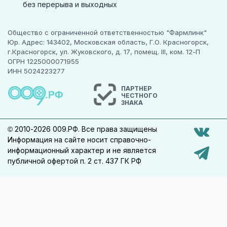
без перерыва и выходных
Способ применения
Препарат применяется внутривенно (в/в),
Общество с ограниченной ответственностью "Фармлинк"
внутримышечно (в/м). Дозы и путь введения зависят
Юр. Адрес: 143402, Московская область, Г.О. Красногорск,
от чувствительности возбудителей, тяжести
г.Красногорск, ул. Жуковского, д. 17, помещ. III, ком. 12-П
инфекции, состояния функции почек и общего
ОГРН 1225000071955
состояния пациента.
ИНН 5024223277
Внутривенное введение
рекомендуется для
ПАРТНЕР
пациентов с тяжелыми или угрожающими жизни
ЧЕСТНОГО
ЗНАКА
инфекциями, особенно при угрозе возникновения
септического шока.
© 2010-2026 009.РФ. Все права защищены
Приготовление раствора для внутривенного
Информация на сайте носит справочно-
введения
информационный характер и не является
публичной офертой п. 2 ст. 437 ГК РФ
Препарат растворяют в 10 мл стерильной воды для
инъекций, 5% растворе декстрозы и 0,9% растворе
натрия хлорида для инъекций, как указано в
приведенной ниже таблице, и вводят в течение 3-5
минут либо непосредственно в вену, либо в систему
для внутривенного вве­дения, через которую в
организм пациента поступает совместимый раствор