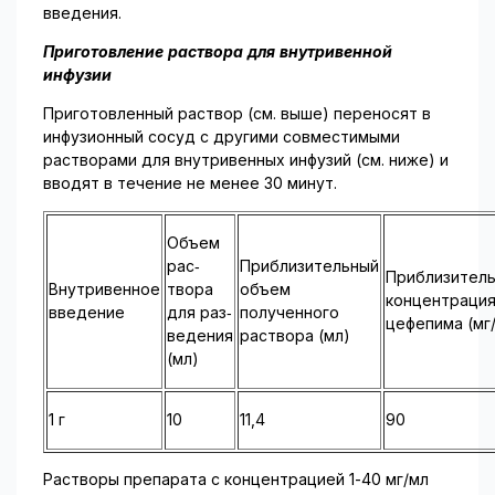
введения.
Приготовление раствора для внутривенной
инфузии
Приготовленный раствор (см. выше) переносят в
инфузионный сосуд с другими совмести­мыми
растворами для внутривенных инфузий (см. ниже) и
вводят в течение не менее 30 ми­нут.
Объем
рас­
Приблизительный
Приблизител
Внутривенное
твора
объем
концен­траци
введение
для раз­
полученного
цефепима (мг
ведения
раствора (мл)
(мл)
1 г
10
11,4
90
Растворы препарата с концентрацией 1-40 мг/мл