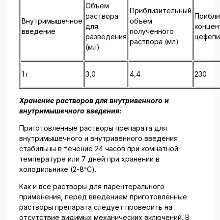
Объем
Приблизительный
раствора
Прибли
Внутримышечное
объем
для
концен
введение
полученного
разведения
цефепи
раствора (мл)
(мл)
1 г
3,0
4,4
230
Хранение растворов для внутривенного и
внутримышечного введения:
Приготовленные растворы препарата для
внутримышечного и внутривенного введения
стабильны в течение 24 часов при комнатной
температуре или 7 дней при хранении в
холодильнике (2-8°С).
Как и все растворы для парентерального
применения, перед введением приготовленные
растворы препарата следует проверить на
отсутствие видимых механических включений. В