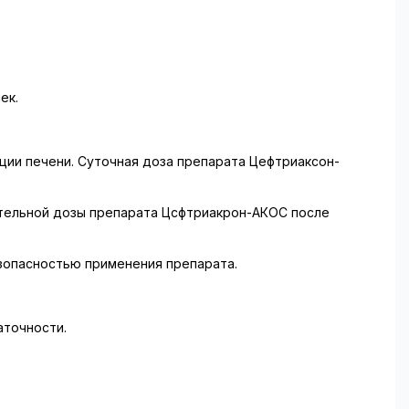
ек.
ции печени. Суточная доза препарата Цефтриаксон-
ительной дозы препарата Цсфтриакрон-АКОС после
зопасностью применения препарата.
аточности.