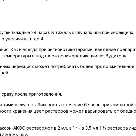
в сутки (каждые 24 часа). В тяжелых случаях или при инфекци
о увеличивать до 4 г.
ания. Как и всегда при антибиотикотерапии, введение препа
и температуры и подтверждения эрадикации возбудителя.
енных инфекциях может потребовать более продолжительное в
ней.
сразу после приготовления.
химическую стабильность в течение 6 часов при комнатной т
ьности хранения цвет растворов может варьировать от бледно
ксон-АКОС растворяют в 2 мл, а 1 г - в 3,5 мл 1 % раствора 
 ту же мышцу.