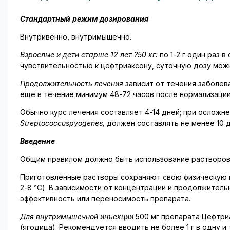
Стандартный режим дозирования
Внутривенно, внутримышечно.
Взрослые и дети старше 12 лет ?50 кг:
по 1-2 г один раз 
чувствительностью к цефтриаксону, суточную дозу можн
Продолжительность лечения
зависит от течения заболев
еще в течение минимум 48-72 часов после нормализаци
Обычно курс лечения составляет 4-14 дней; при осложн
Streptococcus
pyogenes
,
должен составлять не менее 10 д
Введение
Общим правилом должно быть использование растворов 
Приготовленные растворы сохраняют свою физическую и 
2-8 °C). В зависимости от концентрации и продолжител
эффективность или переносимость препарата.
Для внутримышечной инъекции
500 мг препарата Цефтриа
(ягодица). Рекомендуется вводить не более 1 г в одну и