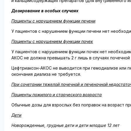
и кальцийсодержащих препаратов (для внутривенного и
Дозирование в особых случаях
Пациенты с нарушением функции печени
У пациентов с нарушением функции печени нет необходи
Пациенты с нарушением функции почек
У пациентов с нарушением функции почек нет необходим
АКОС не должна превышать 2 г лишь в случаях почечной
Цефтриаксон-АКОС не выводится при гемодиализе или п
окончания диализа не требуется.
При сочетании тяжелой почечной и печеночной недостато
Пациенты пожилого и старческого возраста
Обычные дозы для взрослых без поправок на возраст пр
Дети
Новорожденные, грудные дети и дети младше 12 лет