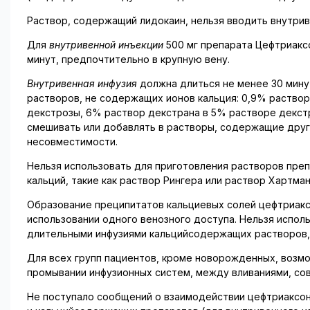
Раствор, содержащий лидокаин, нельзя вводить внутрив
Для
внутривенной инъекции
500 мг препарата Цефтриаксо
минут, предпочтительно в крупную вену.
Внутривенная инфузия
должна длиться не менее 30 мину
растворов, не содержащих ионов кальция: 0,9% раствор
декстрозы, 6% раствор декстрана в 5% растворе декст
смешивать или добавлять в растворы, содержащие друг
несовместимости.
Нельзя использовать для приготовления растворов пре
кальций, такие как раствор Рингера или раствор Хартма
Образование преципитатов кальциевых солей цефтриак
использовании одного венозного доступа. Нельзя испо
длительными инфузиями кальцийсодержащих растворов, 
Для всех групп пациентов, кроме новорожденных, воз
промывании инфузионных систем, между вливаниями, со
Не поступало сообщений о взаимодействии цефтриаксо