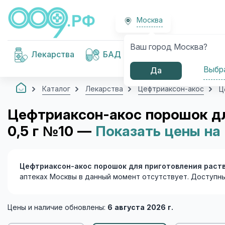
Москва
Ваш город Москва?
Медицинские
Лекарства
БАД
изделия
Выбр
Да
Каталог
Лекарства
Цефтриаксон-акос
Ц
Цефтриаксон-акос порошок дл
0,5 г №10 —
Показать цены на 
Цефтриаксон-акос порошок для приготовления раств
аптеках Москвы в данный момент отсутствует. Доступн
Цены и наличие обновлены:
6 августа 2026 г.