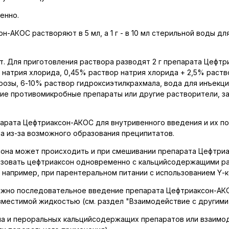
енно.
н-АКОС растворяют в 5 мл, а 1 г - в 10 мл стерильной воды д
т. Для приготовления раствора разводят 2 г препарата Цефт
 натрия хлорида, 0,45% раствор натрия хлорида + 2,5% раст
розы, 6-10% раствор гидроксиэтилкрахмала, вода для инъекц
ие противомикробные препараты или другие растворители, з
парата Цефтриаксон-АКОС для внутривенного введения и их 
на из-за возможного образования преципитатов.
сона может происходить и при смешивании препарата Цефтри
льзовать цефтриаксон одновременно с кальцийсодержащими ра
например, при парентеральном питании с использованием Y-к
можно последовательное введение препарата Цефтриаксон-А
вместимой жидкостью (см. раздел "Взаимодействие с другими
на и пероральных кальцийсодержащих препаратов или взаимо