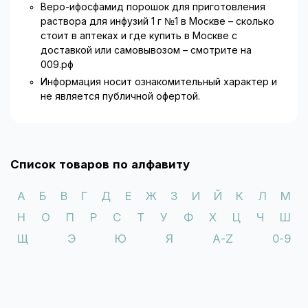
Веро-ифосфамид порошок для приготовления
раствора для инфузий 1 г №1 в Москве – сколько
стоит в аптеках и где купить в Москве с
доставкой или самовывозом – смотрите на
009.рф
Информация носит ознакомительный характер и
не является публичной офертой.
Список товаров по алфавиту
А
Б
В
Г
Д
Е
Ж
З
И
Й
К
Л
М
Н
О
П
Р
С
Т
У
Ф
Х
Ц
Ч
Ш
Щ
Э
Ю
Я
A-Z
0-9