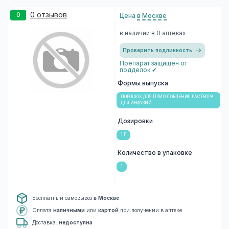
0 отзывов
0
Цена
в Москве
в наличии в 0 аптеках
Проверить подлинность
Препарат защищен от
подделок ✔
Формы выпуска
ПОРОШОК ДЛЯ ПРИГОТОВЛЕНИЯ РАСТВОРА
ДЛЯ ИНФУЗИЙ
Дозировки
1 Г
Количество в упаковке
1
Бесплатный самовывоз
в Москве
Оплата
наличными
или
картой
при получении в аптеке
Доставка:
недоступна