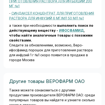
ПРИГОТОВЛЕНИЯ РАСТВОРА ДЛЯ ИНЪЕКЦИЙ 200
МГ №1
Применение при беременности и кормлении
грудью
-
СИНДАКСЕЛ КОНЦЕНТРАТ ДЛЯ ПРИГОТОВЛЕНИЯ
РАСТВОРА ДЛЯ ИНФУЗИЙ 6 МГ/МЛ 50 МЛ №1
Женщинам репродуктивного возраста необходимо
применять надежные методы контрацепции в
а также при необходимости
выполнить поиск по
течение всего курса лечения и на протяжении 3 мес
действующему веществу -
ИФОСФАМИД
,
после его завершения.
чтобы найти аналогичные товары c похожими
свойствами.
В случае необходимости применения в период
Следите за обновлениями, возможно, Веро-
лактации следует прекратить грудное
ифосфамид порошок для приготовления раствора
вскармливание.
для инфузий 1 г №1 скоро появится в продаже в
городе Москва
Взаимодействие с другими лекарственными
препаратами
Уромитексан снижает нефротоксичность.
Другие товары ВЕРОФАРМ ОАО
Цисплатин усиливает выраженность побочных
Также можете ознакомиться с другими
эффектов со стороны центральной нервной
продуктами производителя ВЕРОФАРМ ОАО: среди
системы.
популярных товаров вы найдете и узнаете сколько