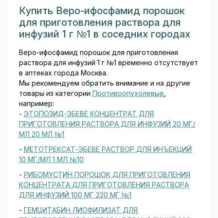
трёхвалентной. Такая
Купить Веро-ифосфамид порошок
конструкция состава
Для приготовления раствора 1 г разводят в 25 мл
для приготовления раствора для
обеспечивает хорошую
воды для инъекций, 2 г - в 50 мл воды для инъекций,
инфузий 1 г №1 в соседних городах
биодоступность при
приготовленный таким образом раствор разбавляют
минимальной дозе...
500 мл раствора Рингера. Длительность инфузий
Веро-ифосфамид порошок для приготовления
0,5-2 ч.
раствора для инфузий 1 г №1 временно отсутствует
в аптеках города Москва.
Для непрерывной инфузии (в течение суток)
Мы рекомендуем обратить внимание и на другие
назначают в суточной дозе 125-250 мг/кг с
товары из категории
Противоопухолевые
,
последующим перерывом не менее 3-4 нед. Для
например:
этого раствор ифосфамида разводят в 3 л 5%
-
ЭТОПОЗИД-ЭБЕВЕ КОНЦЕНТРАТ ДЛЯ
раствора декстрозы или 0,9% раствора натрия
ПРИГОТОВЛЕНИЯ РАСТВОРА ДЛЯ ИНФУЗИЙ 20 МГ/
хлорида.
МЛ 20 МЛ №1
-
МЕТОТРЕКСАТ-ЭБЕВЕ РАСТВОР ДЛЯ ИНЪЕКЦИЙ
Передозировка
10 МГ/МЛ 1 МЛ №10
Симптомы
: более быстрое развитие и резкая
-
РИБОМУСТИН ПОРОШОК ДЛЯ ПРИГОТОВЛЕНИЯ
выраженность основных побочных эффектов.
КОНЦЕНТРАТА ДЛЯ ПРИГОТОВЛЕНИЯ РАСТВОРА
ДЛЯ ИНФУЗИЙ 100 МГ 220 МГ №1
Лечение:
симптоматическое с обязательным
использованием уромитексана.
-
ГЕМЦИТАБИН ЛИОФИЛИЗАТ ДЛЯ