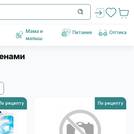
Мама и
Питание
Оптика
малыш
ценами
По рецепту
По рецепту