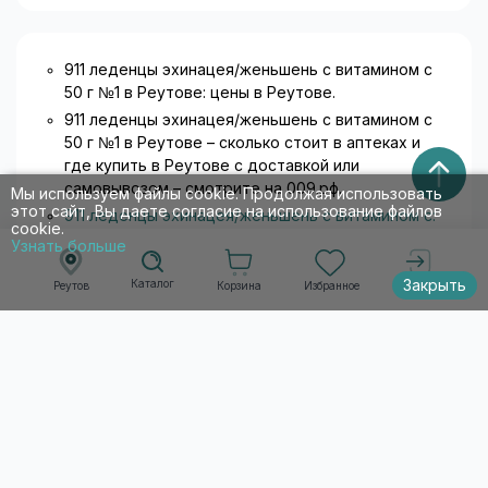
911 леденцы эхинацея/женьшень с витамином с
50 г №1 в Реутове: цены в Реутове.
911 леденцы эхинацея/женьшень с витамином с
50 г №1 в Реутове – сколько стоит в аптеках и
где купить в Реутове с доставкой или
самовывозом – смотрите на 009.рф.
Мы используем файлы cookie. Продолжая использовать
этот сайт, Вы даете согласие на использование файлов
911 леденцы эхинацея/женьшень с витамином с:
cookie.
инструкция по применению
. Информация о
Узнать больше
товарах носит ознакомительный характер и не
является публичной офертой.
Закрыть
Каталог
Корзина
Избранное
Реутов
Войти
Список товаров по алфавиту
А
Б
В
Г
Д
Е
Ж
З
И
Й
К
Л
М
Н
О
П
Р
С
Т
У
Ф
Х
Ц
Ч
Ш