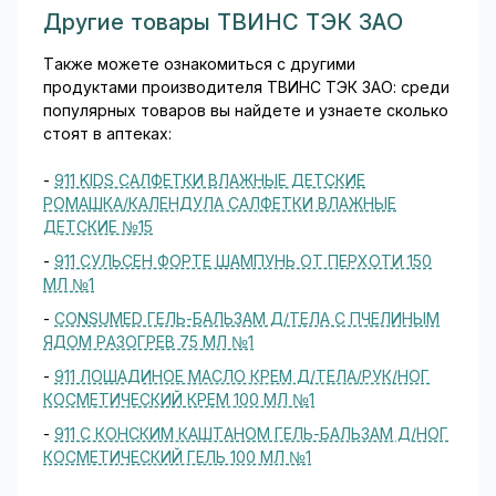
Другие товары ТВИНС ТЭК ЗАО
Также можете ознакомиться с другими
продуктами производителя ТВИНС ТЭК ЗАО: среди
популярных товаров вы найдете и узнаете сколько
стоят в аптеках:
-
911 KIDS САЛФЕТКИ ВЛАЖНЫЕ ДЕТСКИЕ
РОМАШКА/КАЛЕНДУЛА САЛФЕТКИ ВЛАЖНЫЕ
ДЕТСКИЕ №15
-
911 СУЛЬСЕН ФОРТЕ ШАМПУНЬ ОТ ПЕРХОТИ 150
МЛ №1
-
CONSUMED ГЕЛЬ-БАЛЬЗАМ Д/ТЕЛА C ПЧЕЛИНЫМ
ЯДОМ РАЗОГРЕВ 75 МЛ №1
-
911 ЛОШАДИНОЕ МАСЛО КРЕМ Д/ТЕЛА/РУК/НОГ
КОСМЕТИЧЕСКИЙ КРЕМ 100 МЛ №1
-
911 С КОНСКИМ КАШТАНОМ ГЕЛЬ-БАЛЬЗАМ Д/НОГ
КОСМЕТИЧЕСКИЙ ГЕЛЬ 100 МЛ №1