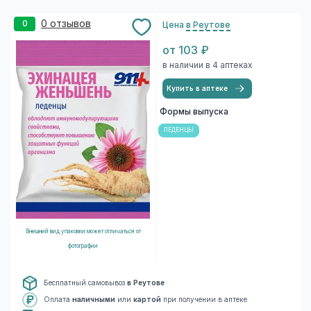
0 отзывов
0
Цена
в Реутове
от 103 ₽
в наличии в 4 аптеках
Купить в аптеке
Формы выпуска
ЛЕДЕНЦЫ
Внешний вид упаковки может отличаться от
фотографии
Бесплатный самовывоз
в Реутове
Оплата
наличными
или
картой
при получении в аптеке