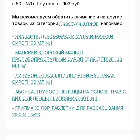
с 50 г №1 в Реутове от 103 руб.
Мы рекомендуем обратить внимание и на другие
товары из категории
Простуда и грипп
, например:
-
ЭВАЛАР ПОДОРОЖНИКА И МАТЬ-И-МАЧЕХИ
СИРОП 100 МЛ №1
-
МАПСИКИ ЗДОРОВЫЙ МАЛЫШ
ПРОТИВОПРОСТУДНЫЙ СИРОП [ДЛЯ ДЕТЕЙ] 100
МЛ №1
-
ЛИРИНОН ОТ КАШЛЯ ДЛЯ ДЕТЕЙ НА ТРАВАХ
СИРОП 100 МЛ №1
-
ABC HEALTHY FOOD ЛЕДЕНЦЫ НА ОСНОВЕ ТРАВ С
ВИТ С ЛЕДЕНЦЫ [ШИПОВНИК] 60 Г №1
-
ГРИПМАКС ЛОР ТАБЛЕТКИ ДЛЯ РАССАСЫВАНИЯ
1350 МГ №20