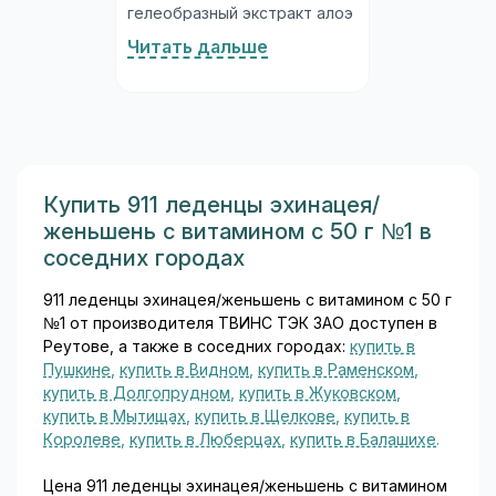
гелеобразный экстракт алоэ
вера (сок листьев).
Читать дальше
Гиалуроновая кислота — это
природный полисахарид,
входящий в состав
соединительной ткани,
суставной жидкости и
слёзной плёнки. Молекулы
гиалуроновой кислоты
Купить 911 леденцы эхинацея/
связывают большое
женьшень с витамином с 50 г №1 в
количество воды,
соседних городах
обеспечивая выраженное
увлажнение и защитный
911 леденцы эхинацея/женьшень с витамином с 50 г
эффект на коже и слизистых
№1 от производителя ТВИНС ТЭК ЗАО доступен в
оболочках...
Реутове, а также в соседних городах:
купить в
Пушкине
,
купить в Видном
,
купить в Раменском
,
купить в Долгопрудном
,
купить в Жуковском
,
купить в Мытищах
,
купить в Щелкове
,
купить в
Королеве
,
купить в Люберцах
,
купить в Балашихе
.
Цена 911 леденцы эхинацея/женьшень с витамином