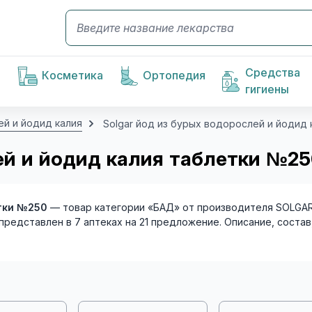
Средства
Косметика
Ортопедия
гигиены
ей и йодид калия
Solgar йод из бурых водорослей и йодид
ей и йодид калия таблетки №25
етки №250
— товар категории «БАД» от производителя SOLGAR 
 представлен в 7 аптеках на 21 предложение. Описание, соста