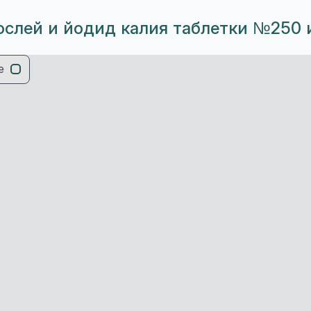
ослей и йодид калия таблетки №250 и
е