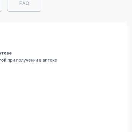
FAQ
утове
той
при получении в аптеке