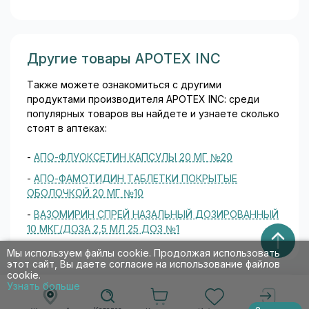
Другие товары APOTEX INC
Также можете ознакомиться с другими
продуктами производителя APOTEX INC: среди
популярных товаров вы найдете и узнаете сколько
стоят в аптеках:
-
АПО-ФЛУОКСЕТИН КАПСУЛЫ 20 МГ №20
-
АПО-ФАМОТИДИН ТАБЛЕТКИ ПОКРЫТЫЕ
ОБОЛОЧКОЙ 20 МГ №10
-
ВАЗОМИРИН СПРЕЙ НАЗАЛЬНЫЙ ДОЗИРОВАННЫЙ
10 МКГ/ДОЗА 2,5 МЛ 25 ДОЗ №1
Мы используем файлы cookie. Продолжая использовать
этот сайт, Вы даете согласие на использование файлов
cookie.
Узнать больше
Вазомирин спрей назальный дозированный 10