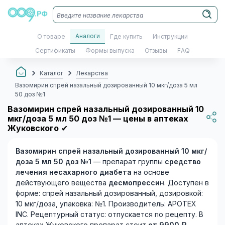
Аналоги
О товаре
Где купить
Инструкции
Сертификаты
Формы выпуска
Отзывы
FAQ
Каталог
Лекарства
Вазомирин спрей назальный дозированный 10 мкг/доза 5 мл
50 доз №1
Вазомирин спрей назальный дозированный 10
мкг/доза 5 мл 50 доз №1 — цены в аптеках
Жуковского
✔
Вазомирин спрей назальный дозированный 10 мкг/
доза 5 мл 50 доз №1
— препарат группы
средство
лечения несахарного диабета
на основе
действующего вещества
десмопрессин
. Доступен в
форме: спрей назальный дозированный, дозировкой:
10 мкг/доза, упаковка: №1. Производитель: APOTEX
INC. Рецептурный статус: отпускается по рецепту. В