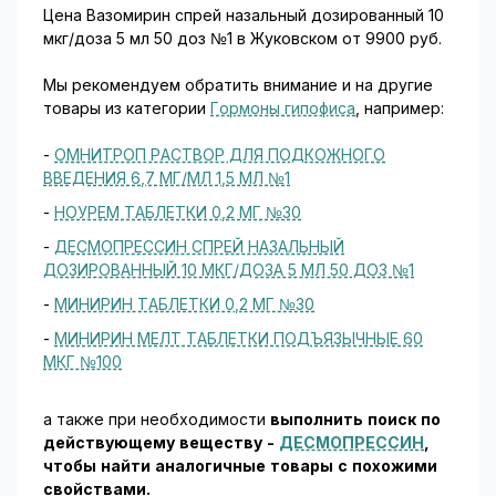
Цена Вазомирин спрей назальный дозированный 10
мкг/доза 5 мл 50 доз №1 в Жуковском от 9900 руб.
Мы рекомендуем обратить внимание и на другие
товары из категории
Гормоны гипофиса
, например:
-
ОМНИТРОП РАСТВОР ДЛЯ ПОДКОЖНОГО
ВВЕДЕНИЯ 6,7 МГ/МЛ 1,5 МЛ №1
-
НОУРЕМ ТАБЛЕТКИ 0,2 МГ №30
-
ДЕСМОПРЕССИН СПРЕЙ НАЗАЛЬНЫЙ
ДОЗИРОВАННЫЙ 10 МКГ/ДОЗА 5 МЛ 50 ДОЗ №1
-
МИНИРИН ТАБЛЕТКИ 0,2 МГ №30
-
МИНИРИН МЕЛТ ТАБЛЕТКИ ПОДЪЯЗЫЧНЫЕ 60
МКГ №100
а также при необходимости
выполнить поиск по
действующему веществу -
ДЕСМОПРЕССИН
,
чтобы найти аналогичные товары c похожими
свойствами.