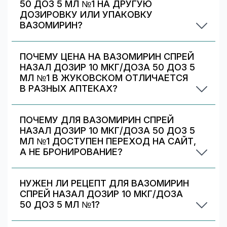
50 ДОЗ 5 МЛ №1 НА ДРУГУЮ
ДОЗИРОВКУ ИЛИ УПАКОВКУ
ВАЗОМИРИН?
Иногда аптека может предложить другой
вариант Вазомирин. На странице есть список
ПОЧЕМУ ЦЕНА НА ВАЗОМИРИН СПРЕЙ
альтернативных дозировок/упаковок —
НАЗАЛ ДОЗИР 10 МКГ/ДОЗА 50 ДОЗ 5
сравните наличие и цену. Подбор дозировки
МЛ №1 В ЖУКОВСКОМ ОТЛИЧАЕТСЯ
должен выполняться врачом.
В РАЗНЫХ АПТЕКАХ?
Цены и скидки устанавливают сами аптечные
сети. На 009.рф вы видите предложения
ПОЧЕМУ ДЛЯ ВАЗОМИРИН СПРЕЙ
разных аптек в Жуковском — выбирайте самое
НАЗАЛ ДОЗИР 10 МКГ/ДОЗА 50 ДОЗ 5
выгодное и удобное по адресу/времени
МЛ №1 ДОСТУПЕН ПЕРЕХОД НА САЙТ,
работы.
А НЕ БРОНИРОВАНИЕ?
Некоторые предложения передаются
партнёрами/аптеками только в формате
НУЖЕН ЛИ РЕЦЕПТ ДЛЯ ВАЗОМИРИН
перехода на их сайт. Вы можете выбрать
СПРЕЙ НАЗАЛ ДОЗИР 10 МКГ/ДОЗА
аптеку с бронированием (если есть) или
50 ДОЗ 5 МЛ №1?
перейти на сайт партнёра для оформления.
Да. При отпуске рецептурных препаратов