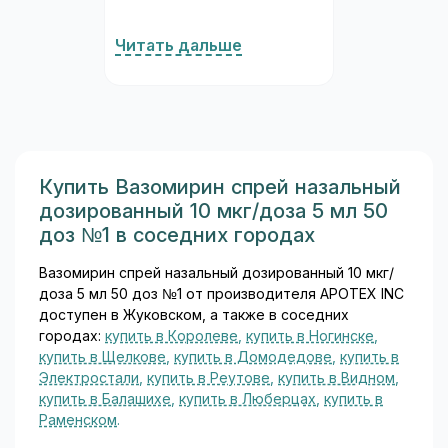
блокирует бета-1-
адренорецепторы сердца,
Читать дальше
практически не затрагивая
бета-2-рецепторы бронхов
и периферических сосудов.
Благодаря этой
избирательности Конкор
считается одним из
наиболее удобных и
Купить Вазомирин спрей назальный
безопасных бета-
дозированный 10 мкг/доза 5 мл 50
блокаторов в
доз №1 в соседних городах
кардиологической практике...
Вазомирин спрей назальный дозированный 10 мкг/
доза 5 мл 50 доз №1 от производителя APOTEX INC
доступен в Жуковском, а также в соседних
городах:
купить в Королеве
,
купить в Ногинске
,
купить в Щелкове
,
купить в Домодедове
,
купить в
Электростали
,
купить в Реутове
,
купить в Видном
,
купить в Балашихе
,
купить в Люберцах
,
купить в
Раменском
.