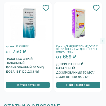
использование камеры, которое необходимо
могут отличаться.
подтвердить.
После этого запустится камера вашего
устройства. Необходимо навести на
штрихкод, который находится на одном из
торцов коробки, и отсканировать его.
После того, как сканер распознает штрихкод,
подождите несколько секунд, и вы увидете
Купить НАЗОНЕКС
Купить ДЕЗРИНИТ 50МКГ/ДОЗА X
информацию о коробке.
18Г №1 СПРЕЙ НАЗ ДОЗ ТЕВА ЧЕШ
от 750 ₽
ИНДАСТРИЕС
Перейти к проверке подлинности
от 659 ₽
НАЗОНЕКС СПРЕЙ
НАЗАЛЬНЫЙ
ДЕЗРИНИТ СПРЕЙ
ДОЗИРОВАННЫЙ 50 МКГ/
НАЗАЛЬНЫЙ
ДОЗА 18 Г 120 ДОЗ №1
ДОЗИРОВАННЫЙ 50 МКГ/
ДОЗА 18 Г 140 ДОЗ №1
Найти в аптеках
Найти в аптеках