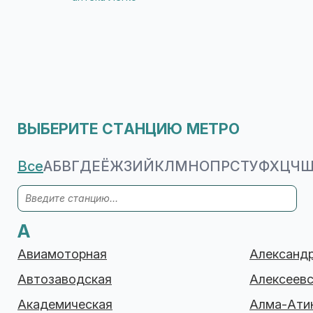
ал. Берёзовая, 19/5
09:00 - 22:00 закрыто
+7(499... показать
Аптека "ЗдравСити"
аллея. Долгопрудная, 14, к. 2
09:00 - 22:00 закрыто
+74952... показать
ВЫБЕРИТЕ СТАНЦИЮ МЕТРО
Все
А
Б
В
Г
Д
Е
Ё
Ж
З
И
Й
К
Л
М
Н
О
П
Р
С
Т
У
Ф
Х
Ц
Ч
А
Авиамоторная
Александр
Автозаводская
Алексеевс
Академическая
Алма-Ати