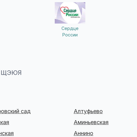
Сердце
России
Ш
Щ
Э
Ю
Я
овский сад
Алтуфьево
кая
Аминьевская
нская
Аннино