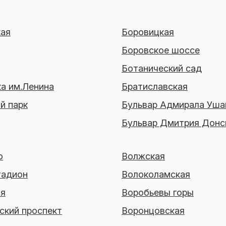
кая
Боровицкая
Боровское шоссе
Ботанический сад
а им.Ленина
Братиславская
й парк
Бульвар Адмирала Уша
Бульвар Дмитрия Донс
о
Волжская
тадион
Волоколамская
ая
Воробьевы горы
ский проспект
Воронцовская