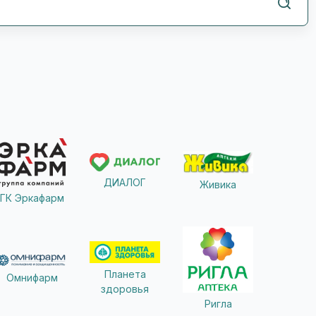
ДИАЛОГ
Живика
ГК Эркафарм
Планета
Омнифарм
здоровья
Ригла