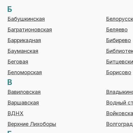
Б
Бабушкинская
Белорусс
Багратионовская
Беляево
Баррикадная
Бибирево
Бауманская
Библиотек
Беговая
Битцевски
Беломорская
Борисово
В
Вавиловская
Владыкин
Варшавская
Водный с
ВДНХ
Войковск
Верхние Лихоборы
Волгоград