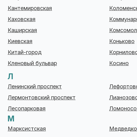
Кантемировская
Коломенс
Каховская
Коммунар
Каширская
Комсомол
Киевская
Коньково
Китай-город
Корнилов
Кленовый бульвар
Косино
Л
Ленинский проспект
Лефортов
Лермонтовский проспект
Лианозов
Лесопарковая
Ломоносо
М
Марксистская
Медведко