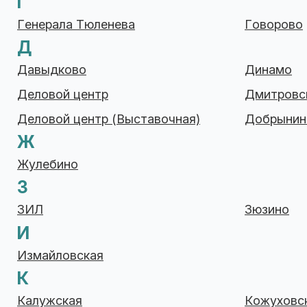
Г
Генерала Тюленева
Говорово
Д
Давыдково
Динамо
Деловой центр
Дмитровс
Деловой центр (Выставочная)
Добрынин
Ж
Жулебино
З
ЗИЛ
Зюзино
И
Измайловская
К
Калужская
Кожуховс