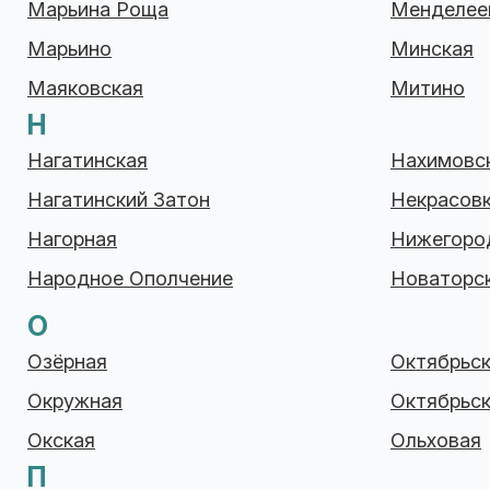
Марьина Роща
Менделее
Марьино
Минская
Маяковская
Митино
Н
Нагатинская
Нахимовск
Нагатинский Затон
Некрасов
Нагорная
Нижегоро
Народное Ополчение
Новаторс
О
Озёрная
Октябрьс
Окружная
Октябрьск
Окская
Ольховая
П