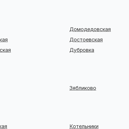
Домодедовская
кая
Достоевская
ская
Дубровка
Зябликово
кая
Котельники