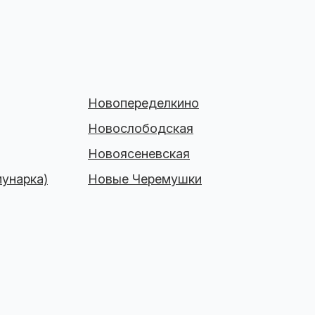
Новопеределкино
Новослободская
Новоясеневская
унарка)
Новые Черемушки