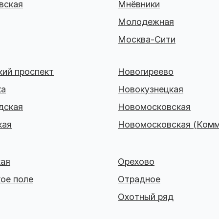
вская
Мнёвники
Молодежная
Москва-Сити
ий проспект
Новогиреево
ка
Новокузнецкая
дская
Новомосковская
кая
Новомосковская (Комм
кая
Орехово
ое поле
Отрадное
Охотный ряд