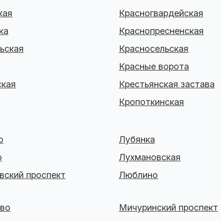
кая
Красногвардейская
ка
Краснопресненская
ьская
Красносельская
Красные ворота
ская
Крестьянская застава
Кропоткинская
о
Лубянка
о
Лухмановская
вский проспект
Люблино
во
Мичуринский проспект