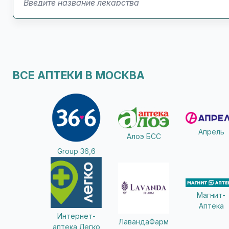
775-79... показать
Планета Здоровья
3-й Митинский переулок, 3
08:00 - 22:00 закрыто
+7 (49... показать
ВСЕ АПТЕКИ В МОСКВА
Аптека "ЗдравСити"
6
09:00 - 21:00 закрыто
+74952... показать
Апрель
Алоэ БСС
Group 36,6
ГОРЗДРАВ
ал. Берёзовая, 17, к., 1
09:00 - 21:00 закрыто
+7-(49... показать
Магнит-
Аптека
Интернет-
ГОРЗДРАВ
ЛавандаФарм
аптека Легко