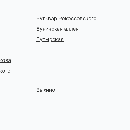
Бульвар Рокоссовского
Бунинская аллея
Бутырская
кова
кого
Выхино