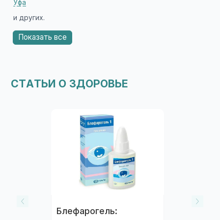
ближе к дому или работе.
Уфа
и других.
Показать все
СТАТЬИ О ЗДОРОВЬЕ
Блефарогель: