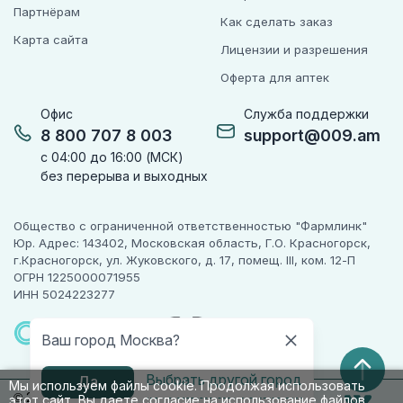
Партнёрам
Как сделать заказ
Карта сайта
Лицензии и разрешения
Оферта для аптек
Офис
Служба поддержки
8 800 707 8 003
support@009.am
с 04:00 до 16:00 (МСК)
без перерыва и выходных
Общество с ограниченной ответственностью "Фармлинк"
Юр. Адрес: 143402, Московская область, Г.О. Красногорск,
г.Красногорск, ул. Жуковского, д. 17, помещ. III, ком. 12-П
ОГРН 1225000071955
ИНН 5024223277
ПАРТНЕР
ЧЕСТНОГО
Ваш город Москва?
ЗНАКА
Выбрать другой город
Да
Мы используем файлы cookie. Продолжая использовать
© 2010-2026 009.РФ. Все права защищены
этот сайт, Вы даете согласие на использование файлов