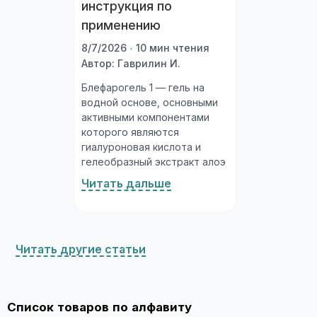
инструкция по
применению
8/7/2026 · 10 мин чтения
Автор: Гаврилин И.
Блефарогель 1 — гель на
водной основе, основными
активными компонентами
которого являются
гиалуроновая кислота и
гелеобразный экстракт алоэ
вера (сок листьев).
Читать дальше
Гиалуроновая кислота — это
природный полисахарид,
входящий в состав
соединительной ткани,
Читать другие статьи
суставной жидкости и
слёзной плёнки. Молекулы
гиалуроновой кислоты
связывают большое
Список товаров по алфавиту
количество воды,