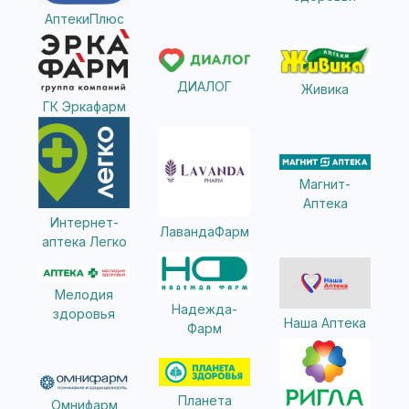
АптекиПлюс
ДИАЛОГ
Живика
ГК Эркафарм
Магнит-
Аптека
Интернет-
ЛавандаФарм
аптека Легко
Мелодия
Надежда-
здоровья
Наша Аптека
Фарм
Планета
Омнифарм