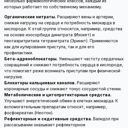
несколько фармакологических классов, каждый из
которых работает по собственному механизму.
Органические нитраты.
Расширяют вены и артерии,
снижая нагрузку на сердце и потребность миокарда в
кислороде. К этой группе относятся, например, средства
на основе изосорбида динитрата (Изокет) и
пентаэритритила тетранитрата (Эринит). Применяются
как для купирования приступа, так и для его
профилактики.
Бета-адреноблокаторы.
Уменьшают частоту сердечных
сокращений и снижают потребность сердца в кислороде,
что помогает реже возникать приступам при физической
нагрузке.
Блокаторы кальциевых каналов.
Расширяют
коронарные сосуды и снижают тонус сосудистой стенки.
Метаболические и цитопротекторные средства.
Улучшают энергетический обмен в клетках миокарда. К
вспомогательным препаратам относят, например,
фосфокреатин (Неотон).
Рефлекторные и седативные средства.
Валидол при
рассасывании оказывает рефлекторное