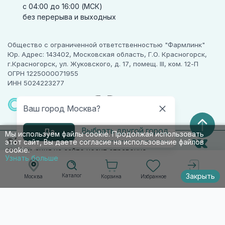
с 04:00 до 16:00 (МСК)
без перерыва и выходных
Общество с ограниченной ответственностью "Фармлинк"
Юр. Адрес: 143402, Московская область, Г.О. Красногорск,
г.Красногорск, ул. Жуковского, д. 17, помещ. III, ком. 12-П
ОГРН 1225000071955
ИНН 5024223277
ПАРТНЕР
ЧЕСТНОГО
Ваш город Москва?
ЗНАКА
Выбрать другой город
Да
Мы используем файлы cookie. Продолжая использовать
© 2010-2026 009.РФ. Все права защищены
этот сайт, Вы даете согласие на использование файлов
cookie.
Информация на сайте носит справочно-
Узнать больше
информационный характер и не является
публичной офертой п. 2 ст. 437 ГК РФ
Закрыть
Каталог
Корзина
Избранное
Москва
Войти