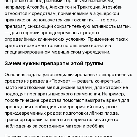
встречаются под разными торговыми названиями,
например Атозибан, Анокситон и Трактоцил. Атозибан
относится к средствам, применяемым в акушерской
практике: он используется как токолитик — то есть
препарат, снижающий сократительную активность матки,
— для отсрочки преждевременных родов в
определённых клинических условиях. Применение таких
средств возможно только по решению врача и в
специализированном медицинском учреждении.
Зачем нужны препараты этой группы
Основная задача узкоспециализированных лекарственных
средств из раздела «Прочее» — решать конкретные,
часто неотложные медицинские задачи, для которых не
подходят препараты широкого применения. Например,
токолитические средства помогают выиграть время для
проведения необходимых мероприятий при угрозе
преждевременных родов: подготовки лёгких плода,
транспортировки пациентки в перинатальный центр,
наблюдения за состоянием матери и ребёнка.
Поскольку такие препараты вводятся по строгим