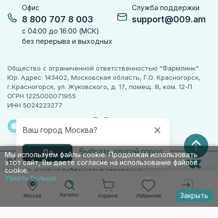
Офис
Служба поддержки
8 800 707 8 003
support@009.am
с 04:00 до 16:00 (МСК)
без перерыва и выходных
Общество с ограниченной ответственностью "Фармлинк"
Юр. Адрес: 143402, Московская область, Г.О. Красногорск,
г.Красногорск, ул. Жуковского, д. 17, помещ. III, ком. 12-П
ОГРН 1225000071955
ИНН 5024223277
ПАРТНЕР
ЧЕСТНОГО
Ваш город Москва?
ЗНАКА
Выбрать другой город
Да
Мы используем файлы cookie. Продолжая использовать
© 2010-2026 009.РФ. Все права защищены
этот сайт, Вы даете согласие на использование файлов
cookie.
Информация на сайте носит справочно-
Узнать больше
информационный характер и не является
публичной офертой п. 2 ст. 437 ГК РФ
Закрыть
Каталог
Корзина
Избранное
Москва
Войти