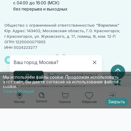
с 04:00 до 16:00 (МСК)
без перерыва и выходных
Общество с ограниченной ответственностью "Фармлинк"
Юр. Адрес: 143402, Московская область, Г.О. Красногорск,
г.Красногорск, ул. Жуковского, д. 17, помещ. III, ком. 12-П
ОГРН 1225000071955
ИНН 5024223277
ПАРТНЕР
ЧЕСТНОГО
Ваш город Москва?
ЗНАКА
Выбрать другой город
Да
Мы используем файлы cookie. Продолжая использовать
© 2010-2026 009.РФ. Все права защищены
этот сайт, Вы даете согласие на использование файлов
cookie.
Информация на сайте носит справочно-
Узнать больше
информационный характер и не является
публичной офертой п. 2 ст. 437 ГК РФ
Закрыть
Каталог
Корзина
Избранное
Москва
Войти