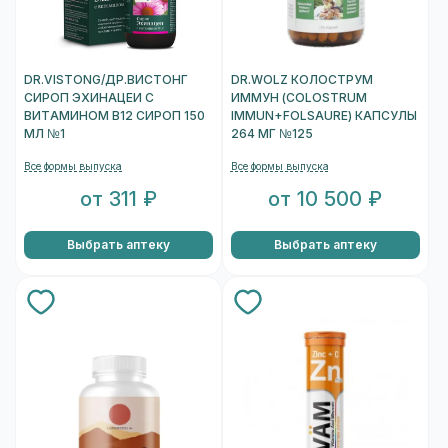
DR.VISTONG/ДР.ВИСТОНГ
DR.WOLZ КОЛОСТРУМ
СИРОП ЭХИНАЦЕИ С
ИММУН (COLOSTRUM
ВИТАМИНОМ B12 СИРОП 150
IMMUN+FOLSAURE) КАПСУЛЫ
МЛ №1
264 МГ №125
Все формы выпуска
Все формы выпуска
от 311 ₽
от 10 500 ₽
Выбрать аптеку
Выбрать аптеку