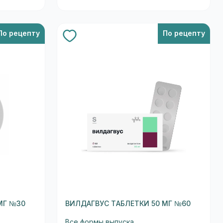
По рецепту
По рецепту
МГ №30
ВИЛДАГВУС ТАБЛЕТКИ 50 МГ №60
Все формы выпуска