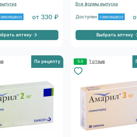
выпуска
Все формы выпуска
от 330 ₽
о
самовывоз
Доступен
самовывоз
ыбрать аптеку
Выбрать аптеку
ыв
По рецепту
1 отзыв
5.0