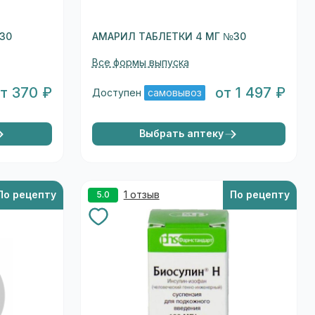
30
АМАРИЛ ТАБЛЕТКИ 4 МГ №30
Все формы выпуска
т 370 ₽
от 1 497 ₽
Доступен
самовывоз
Выбрать аптеку
По рецепту
1 отзыв
По рецепту
5.0