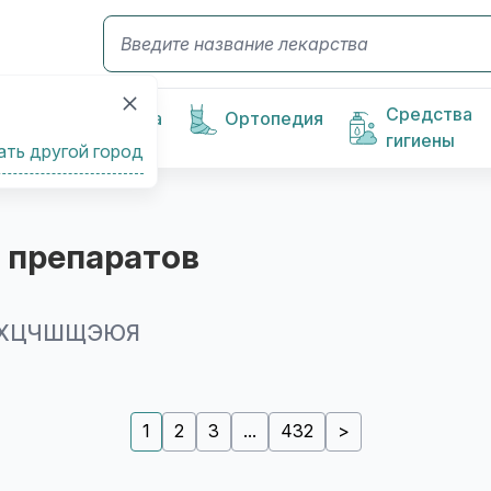
Средства
Косметика
Ортопедия
гигиены
ать другой город
 препаратов
Х
Ц
Ч
Ш
Щ
Э
Ю
Я
1
2
3
...
432
>