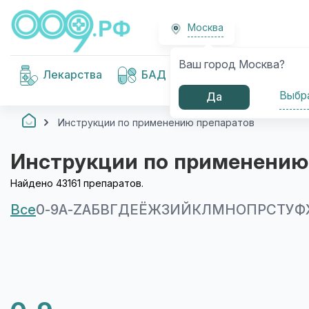
Москва
Ваш город Москва?
Медицинские
Лекарства
БАД
изделия
Выбр
Да
Инструкции по применению препаратов
Инструкции по применению
Найдено 43161 препаратов.
Все
0-9
A-Z
А
Б
В
Г
Д
Е
Ё
Ж
З
И
Й
К
Л
М
Н
О
П
Р
С
Т
У
Ф