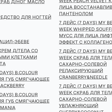
WEEK PEACH VELVET 
КРАБ Д/НОГ МАСЛО
ЛИЦА ВОССТАНАВЛИ
ПАНТЕНОЛОМ
РЕДСТВО ДЛЯ НОГТЕЙ
7 ДЕЙС (7 DAYS) MY B
WEEK WHIPPED SOUFF
МУСС ДЛЯ ЛИЦА ЛИФ
АЦИЛ-ЭБЕВЕ
ЭФФЕКТ С КОЛЛАГЕН
КРЕМ Д/ТЕЛА СО
7 ДЕЙС (7 DAYS) MY B
ЫМИ КЛЕТКАМИ
WEEK СКРАБ ДЛЯ ТЕЛ
ТА
САХАРНО-СОЛЕВОЙ
РЕЛАКСИРУЮЩИЙ
 DAYS) B.COLOUR
CRANBERRY&NEEDLE
ЛЯ ГУБ СМЯГЧАЮЩЕЕ
LACKBERRY
7 ДЕЙС (7 DAYS) MY B
WEEK СКРАБ ДЛЯ ТЕЛ
 DAYS) B.COLOUR
САХАРНО-СОЛЕВОЙ
ЛЯ ГУБ СМЯГЧАЮЩЕЕ
УВЛАЖНЯЮЩИЙ
 MANIA