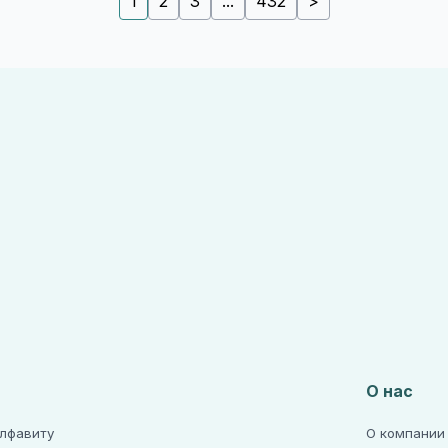
1
2
3
...
432
>
О нас
алфавиту
О компании