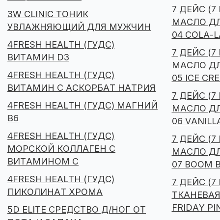
7 ДЕЙС (7
3W CLINIC ТОНИК
МАСЛО Д
УВЛАЖНЯЮЩИЙ ДЛЯ МУЖЧИН
04 COLA-L
4FRESH HEALTH (ГУДС)
7 ДЕЙС (7
ВИТАМИН D3
МАСЛО Д
4FRESH HEALTH (ГУДС)
05 ICE C
ВИТАМИН С АСКОРБАТ НАТРИЯ
7 ДЕЙС (7
4FRESH HEALTH (ГУДС) МАГНИЙ
МАСЛО Д
В6
06 VANILL
4FRESH HEALTH (ГУДС)
7 ДЕЙС (7
МОРСКОЙ КОЛЛАГЕН С
МАСЛО Д
ВИТАМИНОМ С
07 BOOM 
4FRESH HEALTH (ГУДС)
7 ДЕЙС (7
ПИКОЛИНАТ ХРОМА
ТКАНЕВАЯ
FRIDAY PI
5D ELITE СРЕДСТВО Д/НОГ ОТ