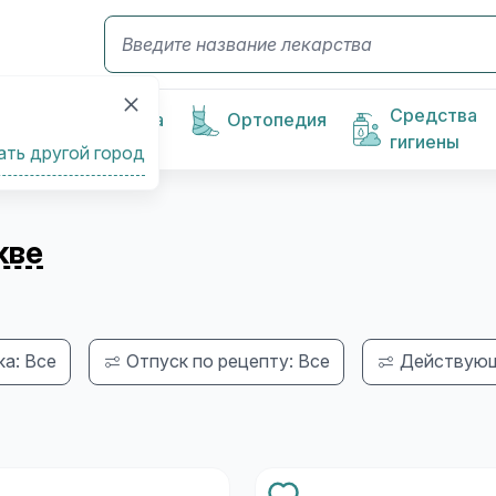
Средства
Косметика
Ортопедия
гигиены
ать другой город
кве
а: Все
Отпуск по рецепту: Все
Действующ