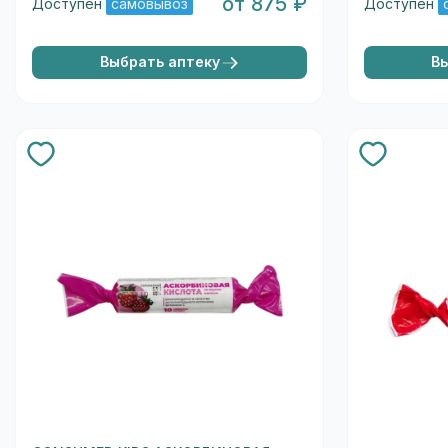
от 875 ₽
Доступен
самовывоз
Доступен
Выбрать аптеку
В