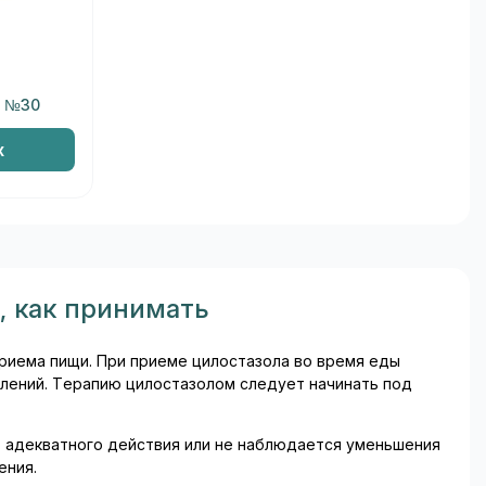
Г №30
х
, как принимать
приема пищи. При приеме цилостазола во время еды
лений. Терапию цилостазолом следует начинать под
т адекватного действия или не наблюдается уменьшения
ения.