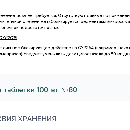
менение дозы не требуется. Отсутствуют данные по применен
начительной степени метаболизируется ферментами микросома
еченочной недостаточностью.
CYP
2
C
19
т сильное блокирующее действие на CYP3A4 (например, неко
мепразол) следует уменьшить дозу цилостазола до 50 мг два 
 таблетки 100 мг №60
ОВИЯ ХРАНЕНИЯ