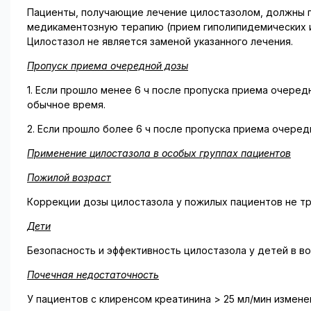
Пациенты, получающие лечение цилостазолом, должны п
медикаментозную терапию (прием гиполипидемических и
Цилостазол не является заменой указанного лечения.
Пропуск приема очередной дозы
1. Если прошло менее 6 ч после пропуска приема очере
обычное время.
2. Если прошло более 6 ч после пропуска приема очере
Применение цилостазола в особых группах пациентов
Пожилой возраст
Коррекции дозы цилостазола у пожилых пациентов не т
Дети
Безопасность и эффективность цилостазола у детей в во
Почечная недостаточность
У пациентов с клиренсом креатинина > 25 мл/мин измене