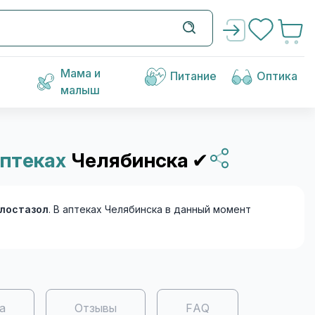
Мама и
Питание
Оптика
малыш
аптеках
Челябинска
✔
лостазол
. В аптеках Челябинска в данный момент
а
Отзывы
FAQ