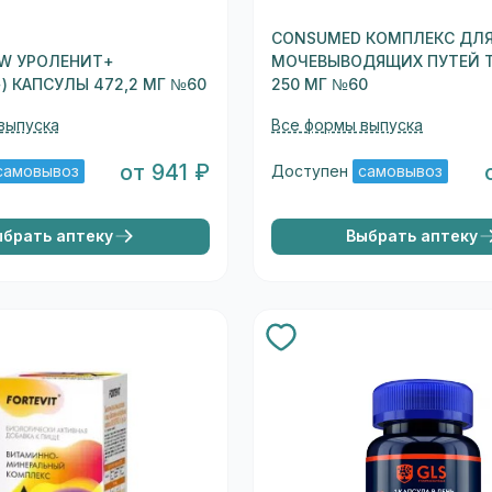
CONSUMED КОМПЛЕКС ДЛ
SW УРОЛЕНИТ+
МОЧЕВЫВОДЯЩИХ ПУТЕЙ 
+) КАПСУЛЫ 472,2 МГ №60
250 МГ №60
выпуска
Все формы выпуска
от 941 ₽
самовывоз
Доступен
самовывоз
ыбрать аптеку
Выбрать аптеку