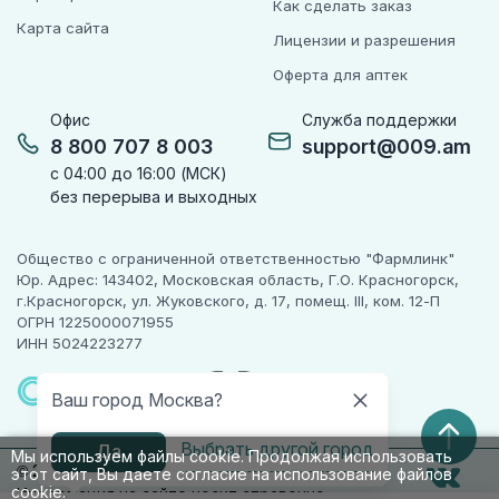
Как сделать заказ
Карта сайта
Лицензии и разрешения
Оферта для аптек
Офис
Служба поддержки
8 800 707 8 003
support@009.am
с 04:00 до 16:00 (МСК)
без перерыва и выходных
Общество с ограниченной ответственностью "Фармлинк"
Юр. Адрес: 143402, Московская область, Г.О. Красногорск,
г.Красногорск, ул. Жуковского, д. 17, помещ. III, ком. 12-П
ОГРН 1225000071955
ИНН 5024223277
ПАРТНЕР
ЧЕСТНОГО
Ваш город Москва?
ЗНАКА
Выбрать другой город
Да
Мы используем файлы cookie. Продолжая использовать
© 2010-2026 009.РФ. Все права защищены
этот сайт, Вы даете согласие на использование файлов
cookie.
Информация на сайте носит справочно-