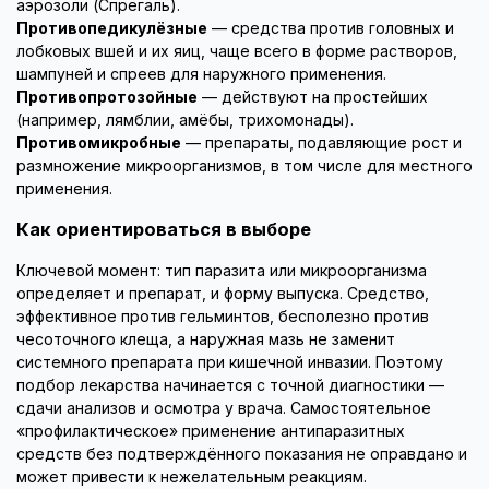
аэрозоли (Спрегаль).
Противопедикулёзные
— средства против головных и
лобковых вшей и их яиц, чаще всего в форме растворов,
шампуней и спреев для наружного применения.
Противопротозойные
— действуют на простейших
(например, лямблии, амёбы, трихомонады).
Противомикробные
— препараты, подавляющие рост и
размножение микроорганизмов, в том числе для местного
применения.
Как ориентироваться в выборе
Ключевой момент: тип паразита или микроорганизма
определяет и препарат, и форму выпуска. Средство,
эффективное против гельминтов, бесполезно против
чесоточного клеща, а наружная мазь не заменит
системного препарата при кишечной инвазии. Поэтому
подбор лекарства начинается с точной диагностики —
сдачи анализов и осмотра у врача. Самостоятельное
«профилактическое» применение антипаразитных
средств без подтверждённого показания не оправдано и
может привести к нежелательным реакциям.