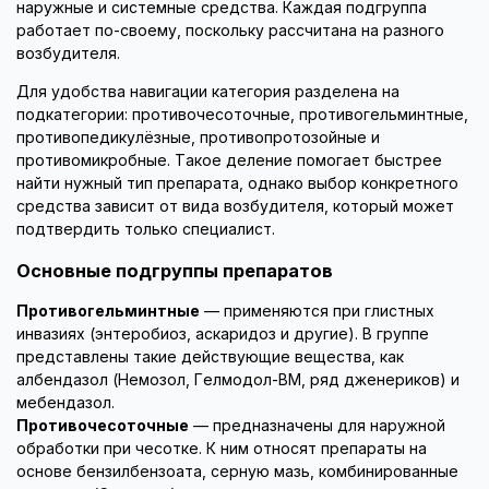
наружные и системные средства. Каждая подгруппа
работает по-своему, поскольку рассчитана на разного
возбудителя.
Для удобства навигации категория разделена на
подкатегории: противочесоточные, противогельминтные,
противопедикулёзные, противопротозойные и
противомикробные. Такое деление помогает быстрее
найти нужный тип препарата, однако выбор конкретного
средства зависит от вида возбудителя, который может
подтвердить только специалист.
Основные подгруппы препаратов
Противогельминтные
— применяются при глистных
инвазиях (энтеробиоз, аскаридоз и другие). В группе
представлены такие действующие вещества, как
албендазол (Немозол, Гелмодол-ВМ, ряд дженериков) и
мебендазол.
Противочесоточные
— предназначены для наружной
обработки при чесотке. К ним относят препараты на
основе бензилбензоата, серную мазь, комбинированные