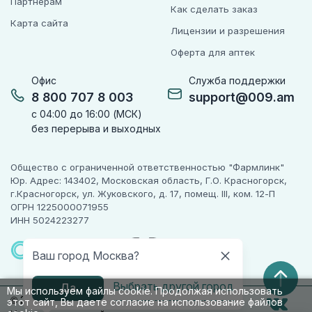
Партнёрам
Как сделать заказ
Карта сайта
Лицензии и разрешения
Оферта для аптек
Офис
Служба поддержки
8 800 707 8 003
support@009.am
с 04:00 до 16:00 (МСК)
без перерыва и выходных
Общество с ограниченной ответственностью "Фармлинк"
Юр. Адрес: 143402, Московская область, Г.О. Красногорск,
г.Красногорск, ул. Жуковского, д. 17, помещ. III, ком. 12-П
ОГРН 1225000071955
ИНН 5024223277
ПАРТНЕР
ЧЕСТНОГО
Ваш город Москва?
ЗНАКА
Выбрать другой город
Да
Мы используем файлы cookie. Продолжая использовать
© 2010-2026 009.РФ. Все права защищены
этот сайт, Вы даете согласие на использование файлов