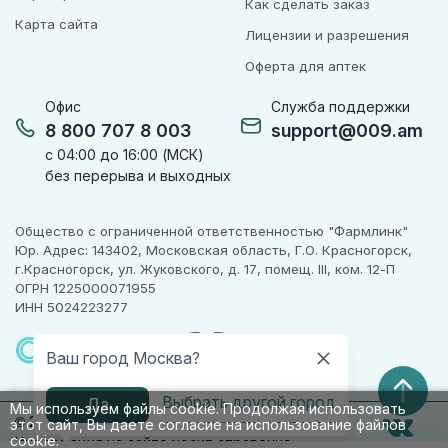
Как сделать заказ
Карта сайта
Лицензии и разрешения
Оферта для аптек
Офис
Служба поддержки
8 800 707 8 003
support@009.am
с 04:00 до 16:00 (МСК)
без перерыва и выходных
Общество с ограниченной ответственностью "Фармлинк"
Юр. Адрес: 143402, Московская область, Г.О. Красногорск,
г.Красногорск, ул. Жуковского, д. 17, помещ. III, ком. 12-П
ОГРН 1225000071955
ИНН 5024223277
ПАРТНЕР
ЧЕСТНОГО
Ваш город Москва?
ЗНАКА
Выбрать другой город
Да
Мы используем файлы cookie. Продолжая использовать
© 2010-2026 009.РФ. Все права защищены
этот сайт, Вы даете согласие на использование файлов
cookie.
Информация на сайте носит справочно-