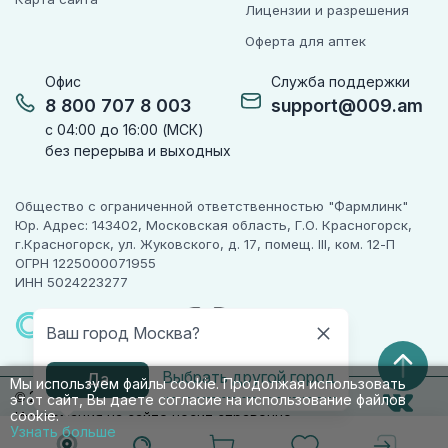
Лицензии и разрешения
Оферта для аптек
Офис
Служба поддержки
8 800 707 8 003
support@009.am
с 04:00 до 16:00 (МСК)
без перерыва и выходных
Общество с ограниченной ответственностью "Фармлинк"
Юр. Адрес: 143402, Московская область, Г.О. Красногорск,
г.Красногорск, ул. Жуковского, д. 17, помещ. III, ком. 12-П
ОГРН 1225000071955
ИНН 5024223277
ПАРТНЕР
ЧЕСТНОГО
Ваш город Москва?
ЗНАКА
Выбрать другой город
Да
Мы используем файлы cookie. Продолжая использовать
© 2010-2026 009.РФ. Все права защищены
этот сайт, Вы даете согласие на использование файлов
cookie.
Информация на сайте носит справочно-
Узнать больше
информационный характер и не является