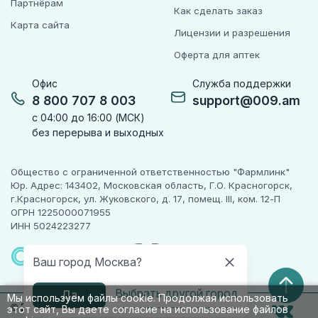
Партнёрам
Как сделать заказ
Карта сайта
Лицензии и разрешения
Оферта для аптек
Офис
Служба поддержки
8 800 707 8 003
support@009.am
с 04:00 до 16:00 (МСК)
без перерыва и выходных
Общество с ограниченной ответственностью "Фармлинк"
Юр. Адрес: 143402, Московская область, Г.О. Красногорск,
г.Красногорск, ул. Жуковского, д. 17, помещ. III, ком. 12-П
ОГРН 1225000071955
ИНН 5024223277
ПАРТНЕР
ЧЕСТНОГО
Ваш город Москва?
ЗНАКА
Выбрать другой город
Да
Мы используем файлы cookie. Продолжая использовать
© 2010-2026 009.РФ. Все права защищены
этот сайт, Вы даете согласие на использование файлов