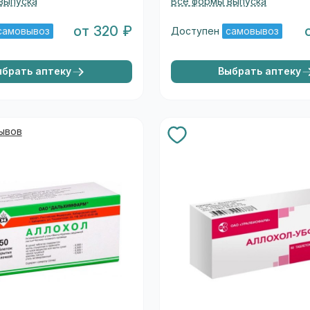
выпуска
Все формы выпуска
от 320 ₽
самовывоз
Доступен
самовывоз
ыбрать аптеку
Выбрать аптеку
зывов