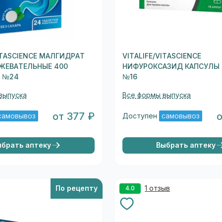
VITASCIENCE МАЛГИДРАТ
VITALIFE/VITASCIENCE
ЖЕВАТЕЛЬНЫЕ 400
НИФУРОКСАЗИД КАПСУЛЫ 
Г №24
№16
выпуска
Все формы выпуска
от 377 ₽
самовывоз
Доступен
самовывоз
ыбрать аптеку
Выбрать аптеку
По рецепту
1 отзыв
4.0