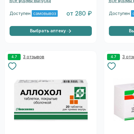
Все формы выпуска
Все формы 
от 280 ₽
Доступен
самовывоз
Доступен
Выбрать аптеку
В
3 отзывов
3 от
4.7
4.7