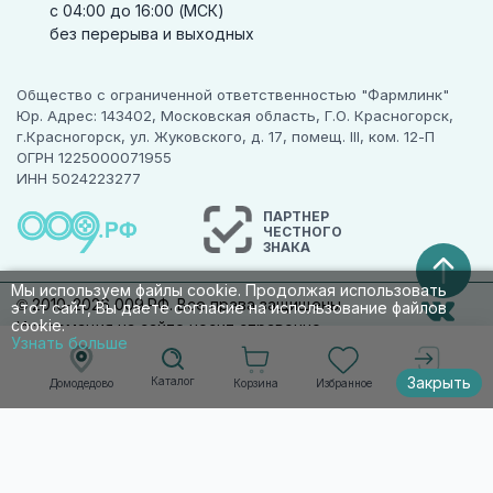
с 04:00 до 16:00 (МСК)
без перерыва и выходных
Общество с ограниченной ответственностью "Фармлинк"
Юр. Адрес: 143402, Московская область, Г.О. Красногорск,
г.Красногорск, ул. Жуковского, д. 17, помещ. III, ком. 12-П
ОГРН 1225000071955
ИНН 5024223277
ПАРТНЕР
ЧЕСТНОГО
ЗНАКА
Мы используем файлы cookie. Продолжая использовать
© 2010-2026 009.РФ. Все права защищены
этот сайт, Вы даете согласие на использование файлов
cookie.
Информация на сайте носит справочно-
Узнать больше
информационный характер и не является
публичной офертой п. 2 ст. 437 ГК РФ
Закрыть
Каталог
Корзина
Избранное
Домодедово
Войти