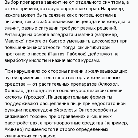
Выбор препарата зависит не от отдельного симптома, а
от его причины, которую определяет врач. Например,
изжога может быть связана как с погрешностями в
питании, так и с заболеваниями пищевода или желудка, а
значит, разные ситуации требуют разных решений.
Антациды на основе алгедрата и магния (например,
Маалокс) помогают быстро уменьшить дискомфорт при
повышенной кислотности, тогда как ингибиторы
протонного насоса (Пантаз, Рабелок) действуют на
выработку кислоты и назначаются курсами.
При нарушениях со стороны печени и желчевыводящих
путей применяют гепатопротекторы и желчегонные
средства — от растительных препаратов (Аллохол,
Холосас) до средств на основе урсодезоксихолевой
кислоты (Урсодез). Пищеварительные ферменты
поддерживают расщепление пищи при недостаточной
функции поджелудочной железы. Энтеросорбенты
связывают токсины при отравлениях и кишечных
расстройствах, а противорвотные средства (например,
Акинзео) применяются в строго определённых
клинических ситуациях.