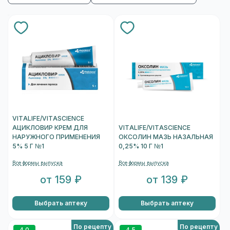
VITALIFE/VITASCIENCE
АЦИКЛОВИР КРЕМ ДЛЯ
VITALIFE/VITASCIENCE
НАРУЖНОГО ПРИМЕНЕНИЯ
ОКСОЛИН МАЗЬ НАЗАЛЬНАЯ
5% 5 Г №1
0,25% 10 Г №1
Все формы выпуска
Все формы выпуска
от 159 ₽
от 139 ₽
Выбрать аптеку
Выбрать аптеку
По рецепту
По рецепту