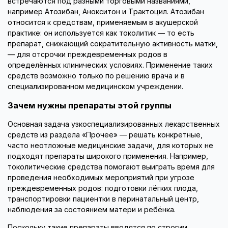
встречаются под разными торговыми названиями,
например Атозибан, Анокситон и Трактоцил. Атозибан
относится к средствам, применяемым в акушерской
практике: он используется как токолитик — то есть
препарат, снижающий сократительную активность матки,
— для отсрочки преждевременных родов в
определённых клинических условиях. Применение таких
средств возможно только по решению врача и в
специализированном медицинском учреждении.
Зачем нужны препараты этой группы
Основная задача узкоспециализированных лекарственных
средств из раздела «Прочее» — решать конкретные,
часто неотложные медицинские задачи, для которых не
подходят препараты широкого применения. Например,
токолитические средства помогают выиграть время для
проведения необходимых мероприятий при угрозе
преждевременных родов: подготовки лёгких плода,
транспортировки пациентки в перинатальный центр,
наблюдения за состоянием матери и ребёнка.
Поскольку такие препараты вводятся по строгим