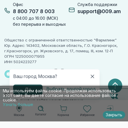
Офис
Служба поддержки
8 800 707 8 003
support@009.am
с 04:00 до 16:00 (МСК)
без перерыва и выходных
Общество с ограниченной ответственностью "Фармлинк"
Юр. Адрес: 143402, Московская область, Г.О. Красногорск,
г.Красногорск, ул. Жуковского, д. 17, помещ. III, ком. 12-П
ОГРН 1225000071955
ИНН 5024223277
ПАРТНЕР
ЧЕСТНОГО
Ваш город Москва?
ЗНАКА
Выбрать другой город
Да
Мы используем файлы cookie. Продолжая использовать
© 2010-2026 009.РФ. Все права защищены
этот сайт, Вы даете согласие на использование файлов
cookie.
Информация на сайте носит справочно-
Узнать больше
информационный характер и не является
публичной офертой п. 2 ст. 437 ГК РФ
Закрыть
Каталог
Корзина
Избранное
Москва
Войти