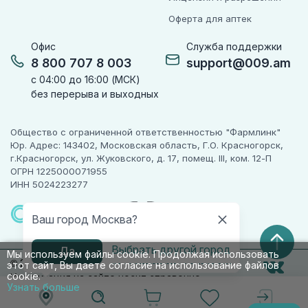
Оферта для аптек
Офис
Служба поддержки
8 800 707 8 003
support@009.am
с 04:00 до 16:00 (МСК)
без перерыва и выходных
Общество с ограниченной ответственностью "Фармлинк"
Юр. Адрес: 143402, Московская область, Г.О. Красногорск,
г.Красногорск, ул. Жуковского, д. 17, помещ. III, ком. 12-П
ОГРН 1225000071955
ИНН 5024223277
ПАРТНЕР
ЧЕСТНОГО
Ваш город Москва?
ЗНАКА
Выбрать другой город
Да
Мы используем файлы cookie. Продолжая использовать
© 2010-2026 009.РФ. Все права защищены
этот сайт, Вы даете согласие на использование файлов
cookie.
Информация на сайте носит справочно-
Узнать больше
информационный характер и не является
публичной офертой п. 2 ст. 437 ГК РФ