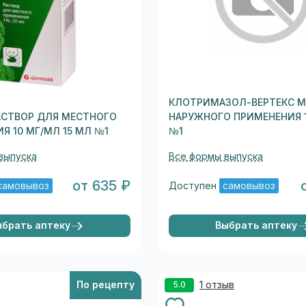
КЛОТРИМАЗОЛ-ВЕРТЕКС М
АСТВОР ДЛЯ МЕСТНОГО
НАРУЖНОГО ПРИМЕНЕНИЯ 1
Я 10 МГ/МЛ 15 МЛ №1
№1
выпуска
Все формы выпуска
от 635 ₽
самовывоз
Доступен
самовывоз
ыбрать аптеку
Выбрать аптеку
По рецепту
1 отзыв
5.0