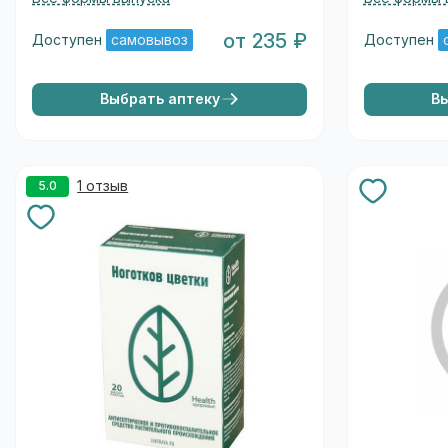
от 235 ₽
Доступен
самовывоз
Доступен
Выбрать аптеку
В
1 отзыв
5.0