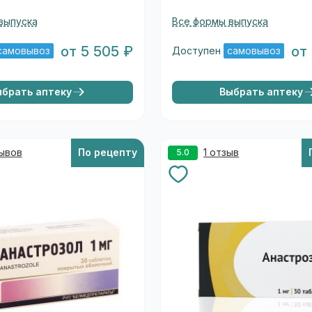
выпуска
Все формы выпуска
от 5 505 ₽
от
самовывоз
Доступен
самовывоз
ыбрать аптеку
Выбрать аптеку
зывов
По рецепту
1 отзыв
5.0