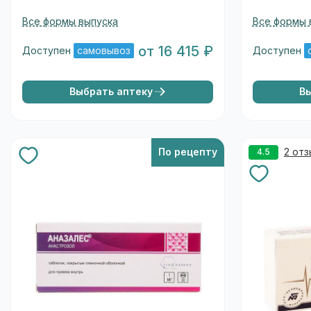
Все формы выпуска
Все формы 
от 16 415 ₽
Доступен
самовывоз
Доступен
Выбрать аптеку
В
По рецепту
2 от
4.5