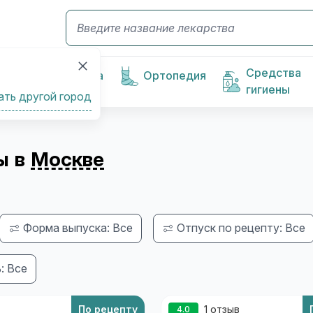
Средства
Косметика
Ортопедия
гигиены
ать другой город
ы в
Москве
Форма выпуска: Все
Отпуск по рецепту: Все
: Все
По рецепту
1 отзыв
4.0