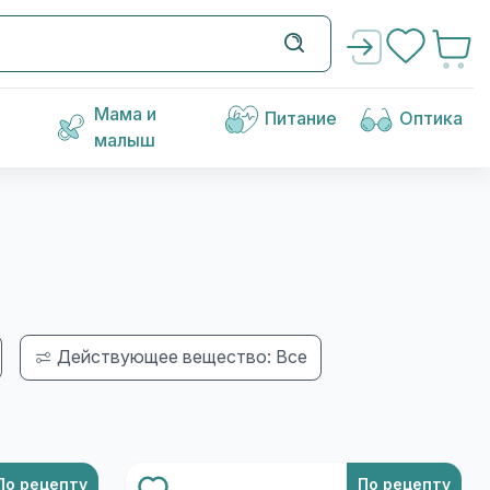
Мама и
Питание
Оптика
малыш
Действующее вещество: Все
По рецепту
По рецепту