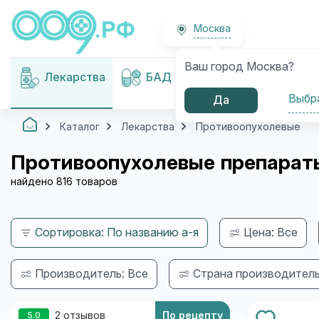
Москва
Ваш город Москва?
Медицинские
Лекарства
БАД
изделия
Выбр
Да
Каталог
Лекарства
Противоопухолевые
Противоопухолевые препарат
найдено 816 товаров
Сортировка: По названию а-я
Цена: Все
Производитель: Все
Страна производитель
2 отзывов
По рецепту
5.0