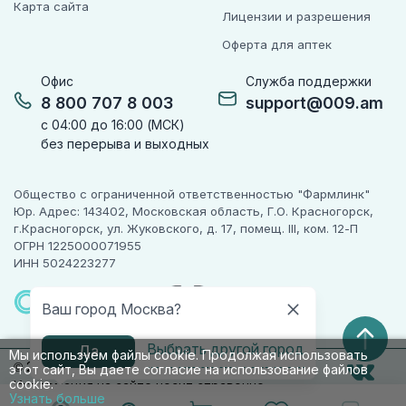
Карта сайта
Лицензии и разрешения
Оферта для аптек
Офис
Служба поддержки
8 800 707 8 003
support@009.am
с 04:00 до 16:00 (МСК)
без перерыва и выходных
Общество с ограниченной ответственностью "Фармлинк"
Юр. Адрес: 143402, Московская область, Г.О. Красногорск,
г.Красногорск, ул. Жуковского, д. 17, помещ. III, ком. 12-П
ОГРН 1225000071955
ИНН 5024223277
ПАРТНЕР
ЧЕСТНОГО
Ваш город Москва?
ЗНАКА
Выбрать другой город
Да
Мы используем файлы cookie. Продолжая использовать
© 2010-2026 009.РФ. Все права защищены
этот сайт, Вы даете согласие на использование файлов
cookie.
Информация на сайте носит справочно-
Узнать больше
информационный характер и не является