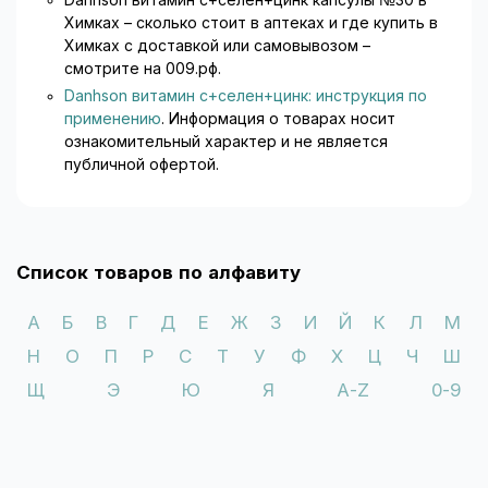
Danhson витамин с+селен+цинк капсулы №30 в
Химках – сколько стоит в аптеках и где купить в
Химках с доставкой или самовывозом –
смотрите на 009.рф.
Danhson витамин с+селен+цинк: инструкция по
применению
. Информация о товарах носит
ознакомительный характер и не является
публичной офертой.
Список товаров по алфавиту
А
Б
В
Г
Д
Е
Ж
З
И
Й
К
Л
М
Н
О
П
Р
С
Т
У
Ф
Х
Ц
Ч
Ш
Щ
Э
Ю
Я
A-Z
0-9