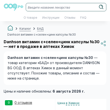
О товаре
Инструкции
Отзывы
FAQ
Каталог
БАД
Danhson витамин с+селен+цинк капсулы №30
Danhson витамин с+селен+цинк капсулы №30
— нет в продаже в аптеках Химок
Danhson витамин с+селен+цинк капсулы №30
—
товар категории «БАД» от производителя DANHSON
BG ООД. В аптеках Химок в данный момент
отсутствует. Похожие товары, описание и состав —
ниже на странице.
Цены и наличие обновлены:
6 августа 2026 г.
0 отзывов
0
Цена
в Химках