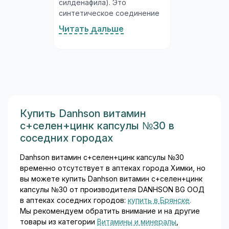
силденафила). Это
синтетическое соединение
из класса ингибиторов
Читать дальше
фосфодиэстеразы 5-го типа
(ФДЭ-5), разработанное
специально для лечения
нарушений эрекции у
мужчин. Молекула
силденафила была открыта
исследователями в ходе
изучения препаратов для
Купить Danhson витамин
лечения стенокардии, а
с+селен+цинк капсулы №30 в
впоследствии её основным
соседних городах
медицинским применением
стало лечение эректильной
Danhson витамин с+селен+цинк капсулы №30
дисфункции...
временно отсутствует в аптеках города Химки, но
вы можете купить Danhson витамин с+селен+цинк
капсулы №30 от производителя DANHSON BG ООД
в аптеках соседних городов:
купить в Брянске
.
Мы рекомендуем обратить внимание и на другие
товары из категории
Витамины и минералы
,