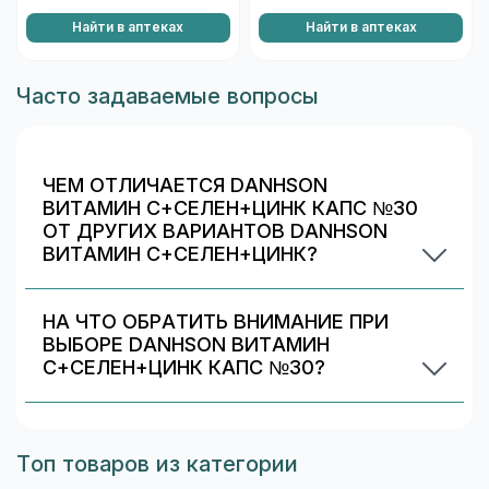
Найти в аптеках
Найти в аптеках
Часто задаваемые вопросы
ЧЕМ ОТЛИЧАЕТСЯ DANHSON
ВИТАМИН С+СЕЛЕН+ЦИНК КАПС №30
ОТ ДРУГИХ ВАРИАНТОВ DANHSON
ВИТАМИН С+СЕЛЕН+ЦИНК?
Обычно различаются количество капсул/
таблеток, дозировка и упаковка. В блоке
НА ЧТО ОБРАТИТЬ ВНИМАНИЕ ПРИ
«Формы выпуска» можно сравнить цены и
ВЫБОРЕ DANHSON ВИТАМИН
наличие в Химках.
С+СЕЛЕН+ЦИНК КАПС №30?
Проверьте состав и индивидуальные
ограничения (аллергии/непереносимость).
Информация о составе указана на упаковке и в
Топ товаров из категории
карточке товара. При сомнениях