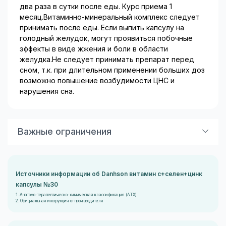
два раза в сутки после еды. Курс приема 1
месяц.Витаминно-минеральный комплекс следует
принимать после еды. Если выпить капсулу на
голодный желудок, могут проявиться побочные
эффекты в виде жжения и боли в области
желудка.Не следует принимать препарат перед
сном, т.к. при длительном применении больших доз
возможно повышение возбудимости ЦНС и
нарушения сна.
Важные ограничения
Показания
Для поддержания естественного
иммунитета, защиты организма от вирусов и
бактерий, предотвращения возникновения
Источники информации об Danhson витамин с+селен+цинк
хронической усталости и истощения
капсулы №30
организма.
Противопоказания
Повышенная
1. Анатомо-терапевтическо-химическая классификация (ATX)
чувствительность к компонентам продукта; не
2. Официальная инструкция от производителя
следует назначать большие дозы больным с
повышенной свертываемостью крови,