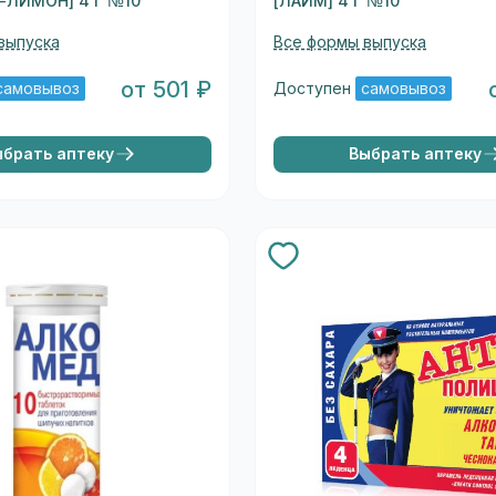
-ЛИМОН] 4 Г №10
[ЛАЙМ] 4 Г №10
выпуска
Все формы выпуска
от 501 ₽
самовывоз
Доступен
самовывоз
ыбрать аптеку
Выбрать аптеку