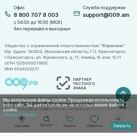
Офис
Служба поддержки
8 800 707 8 003
support@009.am
с 04:00 до 16:00 (МСК)
без перерыва и выходных
Общество с ограниченной ответственностью "Фармлинк"
Юр. Адрес: 143402, Московская область, Г.О. Красногорск,
г.Красногорск, ул. Жуковского, д. 17, помещ. III, ком. 12-П
ОГРН 1225000071955
ИНН 5024223277
ПАРТНЕР
ЧЕСТНОГО
ЗНАКА
Мы используем файлы cookie. Продолжая использовать
© 2010-2026 009.РФ. Все права защищены
этот сайт, Вы даете согласие на использование файлов
cookie.
Информация на сайте носит справочно-
Узнать больше
информационный характер и не является
публичной офертой п. 2 ст. 437 ГК РФ
Закрыть
Каталог
Корзина
Избранное
Одинцово
Войти