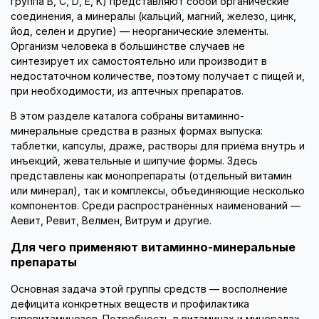
группа B, C, D, E, K) представляют собой органические
соединения, а минералы (кальций, магний, железо, цинк,
йод, селен и другие) — неорганические элементы.
Организм человека в большинстве случаев не
синтезирует их самостоятельно или производит в
недостаточном количестве, поэтому получает с пищей и,
при необходимости, из аптечных препаратов.
В этом разделе каталога собраны витаминно-
минеральные средства в разных формах выпуска:
таблетки, капсулы, драже, растворы для приёма внутрь и
инъекций, жевательные и шипучие формы. Здесь
представлены как монопрепараты (отдельный витамин
или минерал), так и комплексы, объединяющие несколько
компонентов. Среди распространённых наименований —
Аевит, Ревит, Велмен, Витрум и другие.
Для чего применяют витаминно-минеральные
препараты
Основная задача этой группы средств — восполнение
дефицита конкретных веществ и профилактика
гиповитаминозов. Потребность в витаминах и минералах