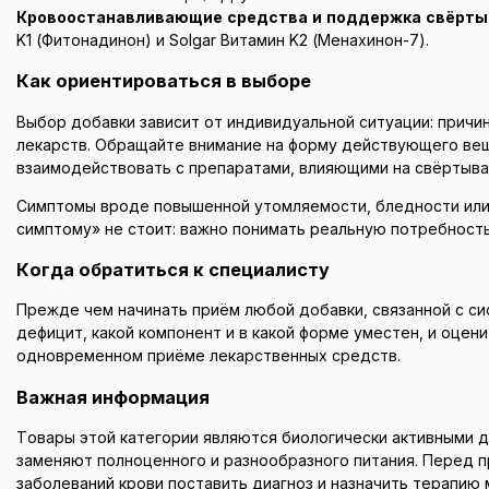
Кровоостанавливающие средства и поддержка свёрт
K1 (Фитонадинон) и Solgar Витамин K2 (Менахинон-7).
Как ориентироваться в выборе
Выбор добавки зависит от индивидуальной ситуации: причин
лекарств. Обращайте внимание на форму действующего вещ
взаимодействовать с препаратами, влияющими на свёртыва
Симптомы вроде повышенной утомляемости, бледности или 
симптому» не стоит: важно понимать реальную потребность
Когда обратиться к специалисту
Прежде чем начинать приём любой добавки, связанной с си
дефицит, какой компонент и в какой форме уместен, и оце
одновременном приёме лекарственных средств.
Важная информация
Товары этой категории являются биологически активными д
заменяют полноценного и разнообразного питания. Перед п
заболеваний крови поставить диагноз и назначить терапию 