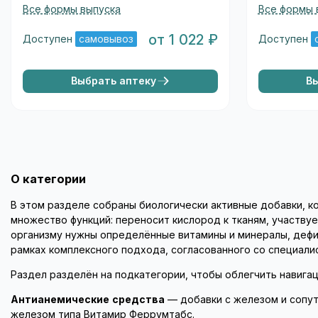
Все формы выпуска
Все формы 
от 1 022 ₽
Доступен
самовывоз
Доступен
Выбрать аптеку
В
О категории
В этом разделе собраны биологически активные добавки, 
множество функций: переносит кислород к тканям, участв
организму нужны определённые витамины и минералы, дефи
рамках комплексного подхода, согласованного со специали
Раздел разделён на подкатегории, чтобы облегчить навиг
Антианемические средства
— добавки с железом и сопут
железом типа Витамир Феррумтабс.