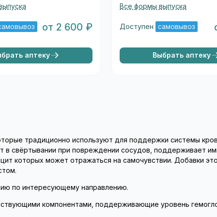
выпуска
Все формы выпуска
от 2 600 ₽
самовывоз
Доступен
самовывоз
ыбрать аптеку
Выбрать аптеку
которые традиционно используют для поддержки системы кров
ует в свёртывании при повреждении сосудов, поддерживает и
цит которых может отражаться на самочувствии. Добавки это
стом.
ацию по интересующему направлению.
ствующими компонентами, поддерживающие уровень гемоглоби