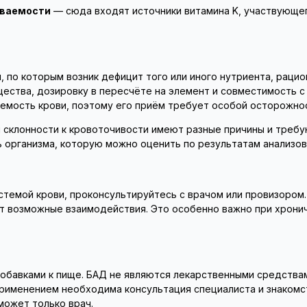
ываемости
— сюда входят источники витамина K, участвующего
, по которым возник дефицит того или иного нутриента, раци
ества, дозировку в пересчёте на элемент и совместимость с
емость крови, поэтому его приём требует особой осторожно
склонности к кровоточивости имеют разные причины и требу
 организма, которую можно оценить по результатам анализов
стемой крови, проконсультируйтесь с врачом или провизором
нит возможные взаимодействия. Это особенно важно при хрони
обавками к пище. БАД не являются лекарственными средствам
рименением необходима консультация специалиста и знакомст
может только врач.