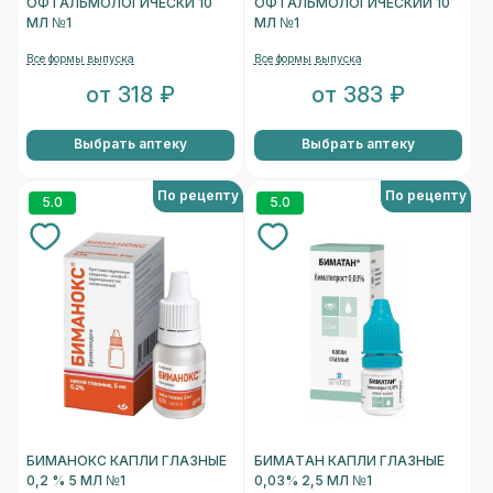
ОФТАЛЬМОЛОГИЧЕСКИ 10
ОФТАЛЬМОЛОГИЧЕСКИЙ 10
МЛ №1
МЛ №1
Все формы выпуска
Все формы выпуска
от 318 ₽
от 383 ₽
Выбрать аптеку
Выбрать аптеку
По рецепту
По рецепту
5.0
5.0
БИМАНОКС КАПЛИ ГЛАЗНЫЕ
БИМАТАН КАПЛИ ГЛАЗНЫЕ
0,2 % 5 МЛ №1
0,03% 2,5 МЛ №1