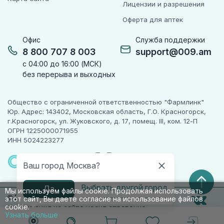
Лицензии и разрешения
Оферта для аптек
Офис
Служба поддержки
8 800 707 8 003
support@009.am
с 04:00 до 16:00 (МСК)
без перерыва и выходных
Общество с ограниченной ответственностью "Фармлинк"
Юр. Адрес: 143402, Московская область, Г.О. Красногорск,
г.Красногорск, ул. Жуковского, д. 17, помещ. III, ком. 12-П
ОГРН 1225000071955
ИНН 5024223277
ПАРТНЕР
ЧЕСТНОГО
Ваш город Москва?
ЗНАКА
Выбрать другой город
Да
Мы используем файлы cookie. Продолжая использовать
© 2010-2026 009.РФ. Все права защищены
этот сайт, Вы даете согласие на использование файлов
cookie.
Информация на сайте носит справочно-
Узнать больше
информационный характер и не является