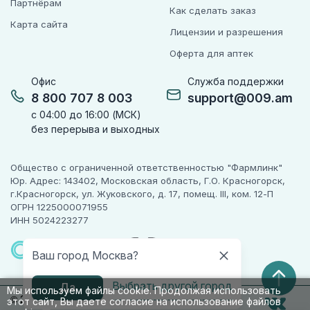
Партнёрам
Как сделать заказ
Карта сайта
Лицензии и разрешения
Оферта для аптек
Офис
Служба поддержки
8 800 707 8 003
support@009.am
с 04:00 до 16:00 (МСК)
без перерыва и выходных
Общество с ограниченной ответственностью "Фармлинк"
Юр. Адрес: 143402, Московская область, Г.О. Красногорск,
г.Красногорск, ул. Жуковского, д. 17, помещ. III, ком. 12-П
ОГРН 1225000071955
ИНН 5024223277
ПАРТНЕР
ЧЕСТНОГО
Ваш город Москва?
ЗНАКА
Выбрать другой город
Да
Мы используем файлы cookie. Продолжая использовать
© 2010-2026 009.РФ. Все права защищены
этот сайт, Вы даете согласие на использование файлов