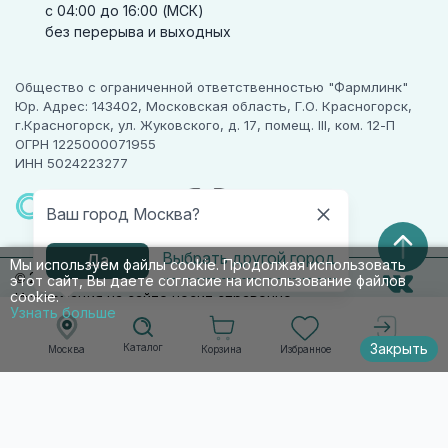
с 04:00 до 16:00 (МСК)
без перерыва и выходных
Общество с ограниченной ответственностью "Фармлинк"
Юр. Адрес: 143402, Московская область, Г.О. Красногорск,
г.Красногорск, ул. Жуковского, д. 17, помещ. III, ком. 12-П
ОГРН 1225000071955
ИНН 5024223277
ПАРТНЕР
ЧЕСТНОГО
Ваш город Москва?
ЗНАКА
Выбрать другой город
Да
Мы используем файлы cookie. Продолжая использовать
© 2010-2026 009.РФ. Все права защищены
этот сайт, Вы даете согласие на использование файлов
cookie.
Информация на сайте носит справочно-
Узнать больше
информационный характер и не является
публичной офертой п. 2 ст. 437 ГК РФ
Закрыть
Каталог
Корзина
Избранное
Москва
Войти