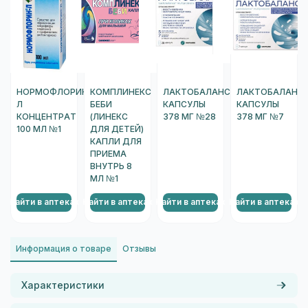
НОРМОФЛОРИН-
КОМПЛИНЕКС
ЛАКТОБАЛАНС
ЛАКТОБАЛАНС
Л
БЕБИ
КАПСУЛЫ
КАПСУЛЫ
КОНЦЕНТРАТ
(ЛИНЕКС
378 МГ №28
378 МГ №7
100 МЛ №1
ДЛЯ ДЕТЕЙ)
КАПЛИ ДЛЯ
ПРИЕМА
ВНУТРЬ 8
МЛ №1
Найти в аптеках
Найти в аптеках
Найти в аптеках
Найти в аптеках
Н
Информация о товаре
Отзывы
Характеристики