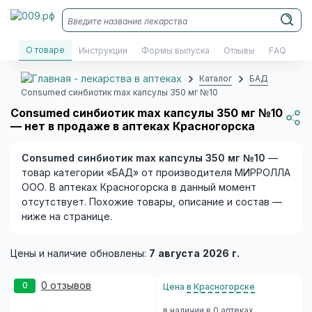
О товаре
Инструкции
Формы выпуска
Отзывы
FAQ
Каталог
БАД
Consumed синбиотик max капсулы 350 мг №10
Consumed синбиотик max капсулы 350 мг №10
— нет в продаже в аптеках Красногорска
Consumed синбиотик max капсулы 350 мг №10
—
товар категории «БАД» от производителя МИРРОЛЛА
ООО. В аптеках Красногорска в данный момент
отсутствует. Похожие товары, описание и состав —
ниже на странице.
Цены и наличие обновлены:
7 августа 2026 г.
0 отзывов
0
Цена
в Красногорске
в наличии в 0 аптеках