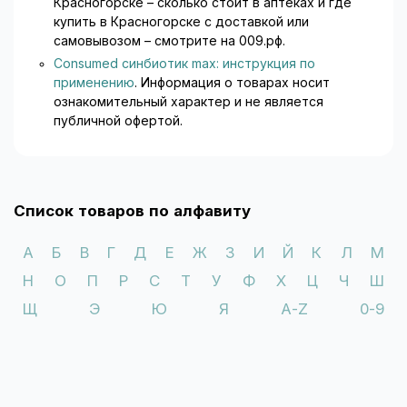
Красногорске – сколько стоит в аптеках и где
купить в Красногорске с доставкой или
самовывозом – смотрите на 009.рф.
Consumed синбиотик max: инструкция по
применению
. Информация о товарах носит
ознакомительный характер и не является
публичной офертой.
Список товаров по алфавиту
А
Б
В
Г
Д
Е
Ж
З
И
Й
К
Л
М
Н
О
П
Р
С
Т
У
Ф
Х
Ц
Ч
Ш
Щ
Э
Ю
Я
A-Z
0-9