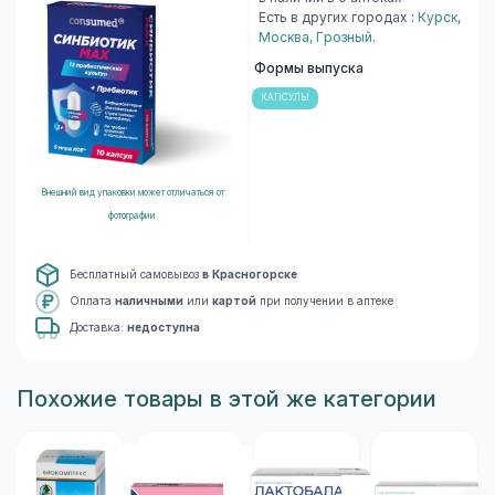
Есть в других городах :
Курск
,
Москва
,
Грозный
.
Формы выпуска
КАПСУЛЫ
Внешний вид упаковки может отличаться от
фотографии
Бесплатный самовывоз
в Красногорске
Оплата
наличными
или
картой
при получении в аптеке
Доставка:
недоступна
Похожие товары в этой же категории