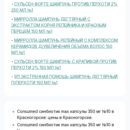
увлажнен
хорошую
-
СУЛЬСЕН ФОРТЕ ШАМПУНЬ ПРОТИВ ПЕРХОТИ 2%
ие и
биодосту
250 МЛ №1
защитный
пность
-
МИРРОЛЛА ШАМПУНЬ ДЕГТЯРНЫЙ С
эффект на
при
ЭКСТРАКТОМ КОРНЯ РЕПЕЙНИКА И КРАСНЫМ
коже и
минималь
ПЕРЕЦЕМ 150 МЛ №1
слизистых
ной дозе...
оболочка
-
МИРРОЛЛА ШАМПУНЬ РЕПЕЙНЫЙ С КОМПЛЕКСОМ
х...
КЕРАМИДОВ Д/УВЕЛИЧЕНИЯ ОБЪЕМА ВОЛОС 150
МЛ №1
-
СУЛЬСЕН ФОРТЕ ШАМПУНЬ С КРАПИВОЙ ПРОТИВ
ПЕРХОТИ 2% 150 МЛ №1
-
911 ЭКСТРЕННАЯ ПОМОЩЬ ШАМПУНЬ ДЕГТЯРНЫЙ
П/ПЕРХОТИ 150 МЛ №1
Consumed синбиотик max капсулы 350 мг №10 в
Красногорске: цены в Красногорске.
Consumed синбиотик max капсулы 350 мг №10 в