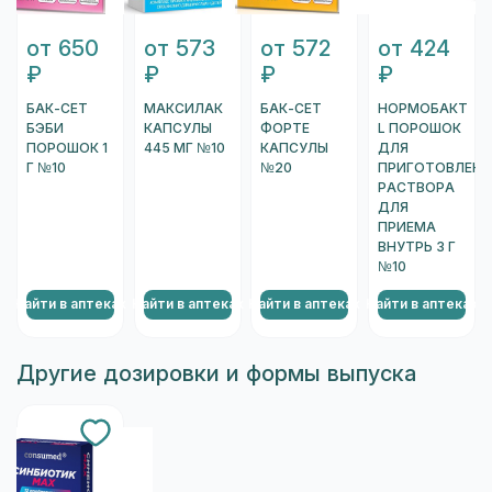
от 650
от 573
от 572
от 424
₽
₽
₽
₽
БАК-СЕТ
МАКСИЛАК
БАК-СЕТ
НОРМОБАКТ
БЭБИ
КАПСУЛЫ
ФОРТЕ
L ПОРОШОК
ПОРОШОК 1
445 МГ №10
КАПСУЛЫ
ДЛЯ
Г №10
№20
ПРИГОТОВЛЕНИ
РАСТВОРА
ДЛЯ
ПРИЕМА
ВНУТРЬ 3 Г
№10
Найти в аптеках
Найти в аптеках
Найти в аптеках
Найти в аптеках
Н
Другие дозировки и формы выпуска