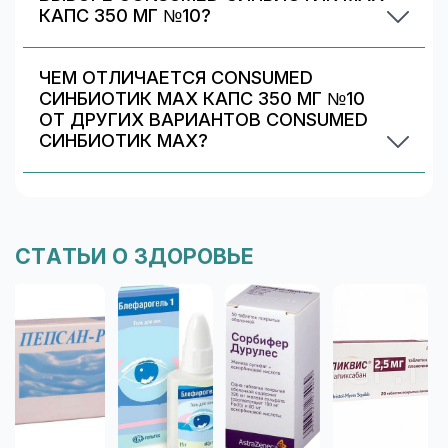
КАПС 350 МГ №10?
Проверьте состав и индивидуальные
ограничения (аллергии/непереносимость).
ЧЕМ ОТЛИЧАЕТСЯ CONSUMED
Информация о составе указана на упаковке и в
СИНБИОТИК MAX КАПС 350 МГ №10
карточке товара. При сомнениях
ОТ ДРУГИХ ВАРИАНТОВ CONSUMED
проконсультируйтесь со специалистом.
СИНБИОТИК MAX?
Обычно различаются количество капсул/
таблеток, дозировка и упаковка. В блоке
«Формы выпуска» можно сравнить цены и
наличие в Красногорске.
СТАТЬИ О ЗДОРОВЬЕ