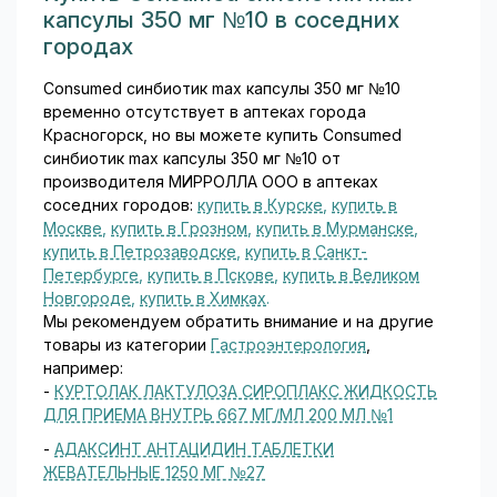
компонен
эквивален
еское
капсулы 350 мг №10 в соседних
фиксиров
тами
тном 100
небольшо
анная
городах
которого
мг
е
комбинац
являются
двухвале
молекуля
Consumed синбиотик max капсулы 350 мг №10
ия, в
гиалуроно
нтного
рное
временно отсутствует в аптеках города
которой
вая
железа
соединен
Красногорск, но вы можете купить Consumed
каждый
кислота и
(Fe²⁺), и
ие,
синбиотик max капсулы 350 мг №10 от
компонен
гелеобра
аскорбин
созданно
производителя МИРРОЛЛА ООО в аптеках
т
зный
овая
е как
соседних городов:
купить в Курске
,
купить в
отвечает
экстракт
кислота
прямой
Москве
,
купить в Грозном
,
купить в Мурманске
,
за своё
алоэ вера
60 мг.
ингибитор
купить в Петрозаводске
,
купить в Санкт-
направле
(сок
Комбинац
фактора
Петербурге
,
купить в Пскове
,
купить в Великом
ние
листьев).
ия
Xa
Новгороде
,
купить в Химках
.
действия.
Гиалурон
принципи
системы
Мы рекомендуем обратить внимание и на другие
Гвайазуле
овая
альна:
свёртыва
товары из категории
Гастроэнтерология
,
н (от 3 до
кислота
аскорбин
ния крови.
например:
6 мг на
— это
овая
Апиксабан
-
КУРТОЛАК ЛАКТУЛОЗА СИРОПЛАКС ЖИДКОСТЬ
дозу) —
природны
кислота
разработ
ДЛЯ ПРИЕМА ВНУТРЬ 667 МГ/МЛ 200 МЛ №1
производ
й
(витамин
ан
ное
полисаха
C)
совместн
-
АДАКСИНТ АНТАЦИДИН ТАБЛЕТКИ
азулена,
рид,
поддерж
о
ЖЕВАТЕЛЬНЫЕ 1250 МГ №27
природно
входящий
ивает
компания