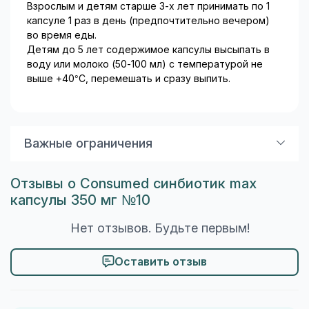
Взрослым и детям старше 3-х лет принимать по 1
капсуле 1 раз в день (предпочтительно вечером)
во время еды.
Детям до 5 лет содержимое капсулы высыпать в
воду или молоко (50-100 мл) с температурой не
выше +40°С, перемешать и сразу выпить.
Важные ограничения
Способ применения
Отзывы о Consumed синбиотик max
Взрослым и детям старше 3-х лет принимать по 1
капсулы 350 мг №10
капсуле 1 раз в день (предпочтительно вечером) во
время еды.
Нет отзывов. Будьте первым!
Детям до 5 лет содержимое капсулы высыпать в
воду или молоко (50-100 мл) с температурой не
выше +40°С, перемешать и сразу выпить.
Оставить отзыв
Показания
В качестве биологически активной добавки к пище -