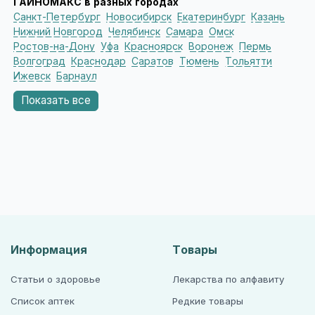
ГАЙНОМАКС в разных городах
Санкт-Петербург
Новосибирск
Екатеринбург
Казань
Нижний Новгород
Челябинск
Самара
Омск
Ростов-на-Дону
Уфа
Красноярск
Воронеж
Пермь
Волгоград
Краснодар
Саратов
Тюмень
Тольятти
Ижевск
Барнаул
Показать все
Информация
Товары
Статьи о здоровье
Лекарства по алфавиту
Список аптек
Редкие товары