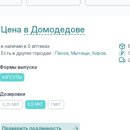
Цена
в Домодедове
в наличии в 0 аптеках
Есть в других городах :
Пенза
,
Мытищи
,
Киров
.
Формы выпуска
КАПСУЛЫ
Дозировки
0,5 МКГ
0,25 МКГ
1 МКГ
Проверить подлинность