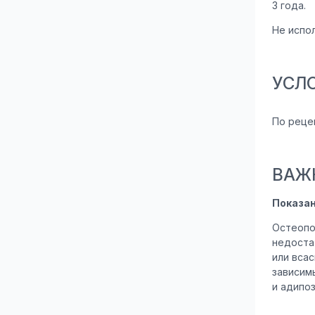
3 года.
Не испо
УСЛ
По реце
ВАЖ
Показа
Остеопо
недоста
или вса
зависим
и адипо