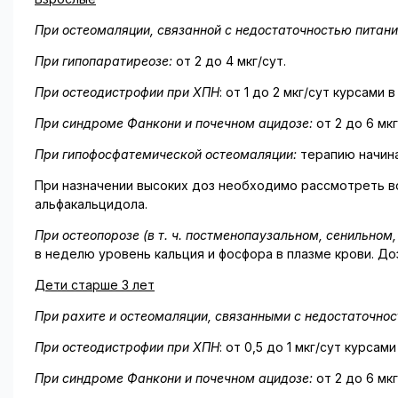
При остеомаляции, связанной с недостаточностью питан
При гипопаратиреозе:
от 2 до 4 мкг/сут.
При остеодистрофии при ХПН
: от 1 до 2 мкг/сут курсами 
При синдроме Фанкони и почечном ацидозе:
от 2 до 6 мкг
При гипофосфатемической остеомаляции:
терапию начина
При назначении высоких доз необходимо рассмотреть в
альфакальцидола.
При остеопорозе (в т. ч. постменопаузальном, сенильном
в неделю уровень кальция и фосфора в плазме крови. До
Дети старше 3 лет
При рахите и остеомаляции, связанными с недостаточно
При остеодистрофии при ХПН
: от 0,5 до 1 мкг/сут курсам
При синдроме Фанкони и почечном ацидозе:
от 2 до 6 мкг