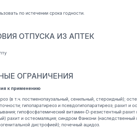
льзовать по истечении срока годности.
ОВИЯ ОТПУСКА ИЗ АПТЕК
пту
НЫЕ ОГРАНИЧЕНИЯ
ния к применению
роз (в т.ч. постменопаузальный, сенильный, стероидный); ос
точности; гипопаратиреоз и псевдогипопаратиреоз; рахит и о
сывания; гипофосфатемический витамин-D-резистентный рахит
ый) рахит и остеомаляция; синдром Фанкони (наследственный
зогенитальной дистрофией); почечный ацидоз.