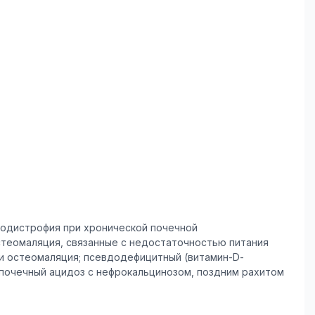
теодистрофия при хронической почечной
стеомаляция, связанные с недостаточностью питания
 и остеомаляция; псевдодефицитный (витамин-D-
 почечный ацидоз с нефрокальцинозом, поздним рахитом