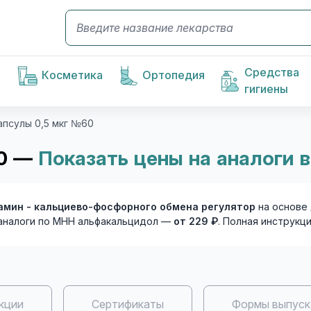
Средства
Косметика
Ортопедия
гигиены
апсулы 0,5 мкг №60
60 —
Показать цены на аналоги в
амин - кальциево-фосфорного обмена регулятор
на основе
аналоги по МНН альфакальцидол —
от 229 ₽
. Полная инструкц
кции
Сертификаты
Формы выпуск