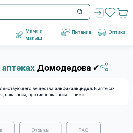
Мама и
Питание
Оптика
малыш
 аптеках
Домодедова
✔
 действующего вещества
альфакальцидол
. В аптеках
ия, показания, противопоказания — ниже.
а
Отзывы
FAQ