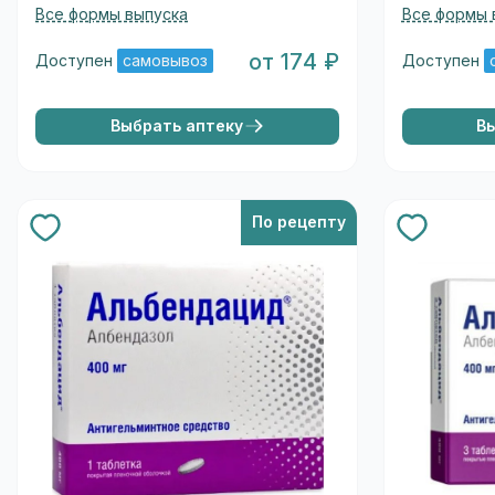
Все формы выпуска
Все формы 
от 174 ₽
Доступен
самовывоз
Доступен
Выбрать аптеку
В
По рецепту