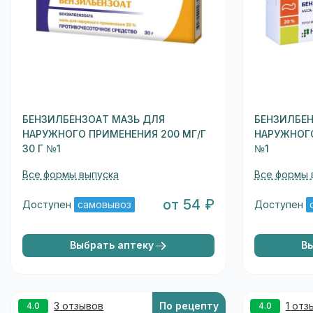
БЕНЗИЛБЕНЗОАТ МАЗЬ ДЛЯ
БЕНЗИЛБЕН
НАРУЖНОГО ПРИМЕНЕНИЯ 200 МГ/Г
НАРУЖНОГО
30 Г №1
№1
Все формы выпуска
Все формы 
от 54 ₽
Доступен
самовывоз
Доступен
Выбрать аптеку
В
3 отзывов
По рецепту
1 отз
4.0
4.0