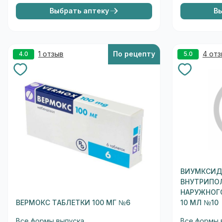
Выбрать аптеку
В
1 отзыв
По рецепту
4 от
4.0
5.0
ВИУМКСИД
ВНУТРИПО
НАРУЖНОГО
ВЕРМОКС ТАБЛЕТКИ 100 МГ №6
10 МЛ №10
Все формы выпуска
Все формы 