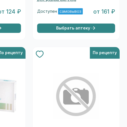
от 124 ₽
от 161 ₽
Доступен
самовывоз
Выбрать аптеку
По рецепту
По рецепту