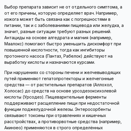
Выбор препарата зависит не от отдельного симптома, а
от его причины, которую определяет врач. Например,
изжога может быть связана как с погрешностями в
питании, так и с заболеваниями пищевода или желудка, а
значит, разные ситуации требуют разных решений.
Антациды на основе алгедрата и магния (например,
Маалокс) помогают быстро уменьшить дискомфорт при
повышенной кислотности, тогда как ингибиторы
протонного насоса (Пантаз, Рабелок) действуют на
выработку кислоты и назначаются курсами.
При нарушениях со стороны печени и желчевыводящих
путей применяют гепатопротекторы и желчегонные
средства — от растительных препаратов (Аллохол,
Холосас) до средств на основе урсодезоксихолевой
кислоты (Урсодез). Пищеварительные ферменты
поддерживают расщепление пищи при недостаточной
функции поджелудочной железы. Энтеросорбенты
связывают токсины при отравлениях и кишечных
расстройствах, а противорвотные средства (например,
Акинзео) применяются в строго определённых