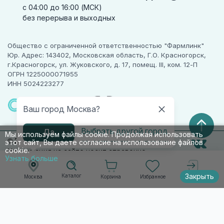
с 04:00 до 16:00 (МСК)
без перерыва и выходных
Общество с ограниченной ответственностью "Фармлинк"
Юр. Адрес: 143402, Московская область, Г.О. Красногорск,
г.Красногорск, ул. Жуковского, д. 17, помещ. III, ком. 12-П
ОГРН 1225000071955
ИНН 5024223277
ПАРТНЕР
ЧЕСТНОГО
Ваш город Москва?
ЗНАКА
Выбрать другой город
Да
Мы используем файлы cookie. Продолжая использовать
© 2010-2026 009.РФ. Все права защищены
этот сайт, Вы даете согласие на использование файлов
cookie.
Информация на сайте носит справочно-
Узнать больше
информационный характер и не является
публичной офертой п. 2 ст. 437 ГК РФ
Закрыть
Каталог
Корзина
Избранное
Москва
Войти