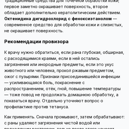
традиционные средства для точечной обработки кожи;
первое заметно окрашивает поверхность, второе
обладает дополнительно кератолитическим действием.
Октенидина дигидрохлорид с феноксиэтанолом
—
современное средство для обработки кожи и слизистых,
не окрашивает поверхность.
Рекомендации провизора
К врачу нужно обратиться, если рана глубокая, обширная,
с расходящимися краями, если в ней остались
загрязнения или инородные предметы, если это укус
животного или человека, прокол ржавым предметом,
ожог с пузырями. Признаки присоединившейся инфекции
— усиливающаяся боль, покраснение с
распространением, отёк, гной, повышение температуры
— тоже повод не продолжать домашнюю обработку, а
показаться врачу. Отдельно уточняют вопрос о
профилактике против тетануса.
Как применять. Сначала промывают, затем обрабатывают:
с раны удаляют загрязнения чистой водой или
подходящим раствором, только после этого наносят