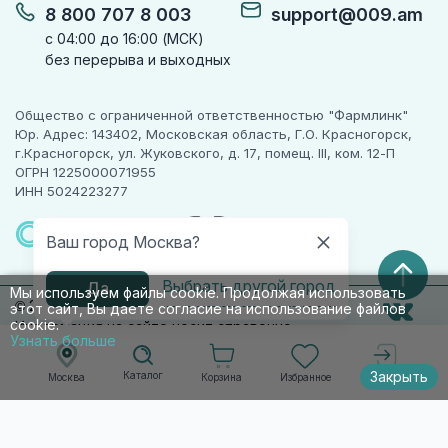
8 800 707 8 003
support@009.am
с 04:00 до 16:00 (МСК)
без перерыва и выходных
Общество с ограниченной ответственностью "Фармлинк"
Юр. Адрес: 143402, Московская область, Г.О. Красногорск,
г.Красногорск, ул. Жуковского, д. 17, помещ. III, ком. 12-П
ОГРН 1225000071955
ИНН 5024223277
ПАРТНЕР
ЧЕСТНОГО
Ваш город Москва?
ЗНАКА
Выбрать другой город
Да
Мы используем файлы cookie. Продолжая использовать
© 2010-2026 009.РФ. Все права защищены
этот сайт, Вы даете согласие на использование файлов
cookie.
Информация на сайте носит справочно-
Узнать больше
информационный характер и не является
публичной офертой п. 2 ст. 437 ГК РФ
Закрыть
Каталог
Корзина
Избранное
Москва
Войти