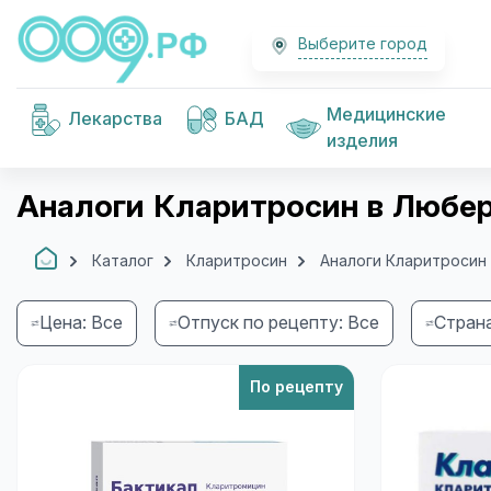
Выберите город
Медицинские
Лекарства
БАД
изделия
Аналоги Кларитросин в Любер
Каталог
Кларитросин
Аналоги Кларитросин
Цена: Все
Отпуск по рецепту: Все
Страна
По рецепту