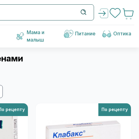
Мама и
Питание
Оптика
малыш
енами
По рецепту
По рецепту