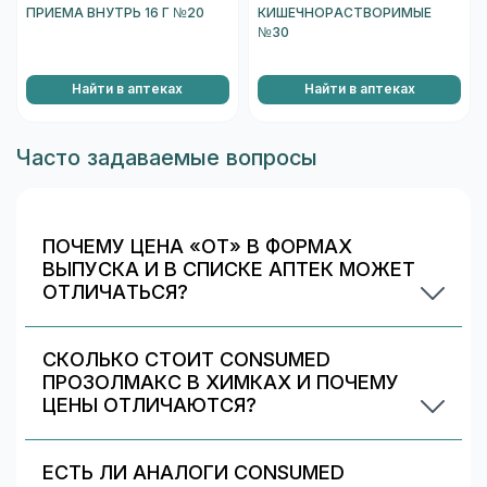
ПРИЕМА ВНУТРЬ 16 Г №20
КИШЕЧНОРАСТВОРИМЫЕ
№30
Найти в аптеках
Найти в аптеках
Часто задаваемые вопросы
ПОЧЕМУ ЦЕНА «ОТ» В ФОРМАХ
ВЫПУСКА И В СПИСКЕ АПТЕК МОЖЕТ
ОТЛИЧАТЬСЯ?
Цена «от» в блоке «Формы выпуска»
относится к конкретному варианту
СКОЛЬКО СТОИТ CONSUMED
(дозировка/упаковка), а список аптек может
ПРОЗОЛМАКС В ХИМКАХ И ПОЧЕМУ
показывать другие варианты или предложения
ЦЕНЫ ОТЛИЧАЮТСЯ?
с разными условиями. Чтобы сравнивать
По данным аптек в Химках цены на Consumed
корректно, выберите конкретную форму
прозолмакс сейчас начинаются от 169 ₽ и
ЕСТЬ ЛИ АНАЛОГИ CONSUMED
выпуска — и мы покажем цены именно по ней.
доходят примерно до 178 ₽ (обновлено: