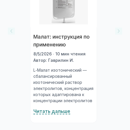
Малат: инструкция по
применению
8/5/2026 · 10 мин чтения
Автор: Гаврилин И.
L-Малат изотонический —
сбалансированный
изотонический раствор
электролитов, концентрация
которых адаптирована к
концентрации электролитов
плазмы крови. Действующие
Читать дальше
вещества: натрия хлорид,
калия хлорид, кальция
хлорид, магния хлорид и