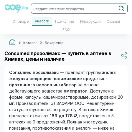
Аналоги
О товаре
Где купить
Инструкции
Отзывы
FAQ
Каталог
Лекарства
Consumed прозолмакс — купить в аптеке в
Химках, цены и наличие
Consumed прозолмакс
— препарат группы
желез
желудка секрецию понижающее средство -
протонного насоса ингибитор
на основе
действующего вещества
омепразол
. Доступен в
форме: капсулы кишечнорастворимые, дозировкой: 20
мг. Производитель: ЭЛЗАФАРМ ООО. Рецептурный
статус: отпускается по рецепту. В аптеках Химок
препарат стоит
от 169 до 178 ₽
, представлен в 3
аптеках на 9 предложений. Полная инструкция,
показания, противопоказания и аналоги — ниже на