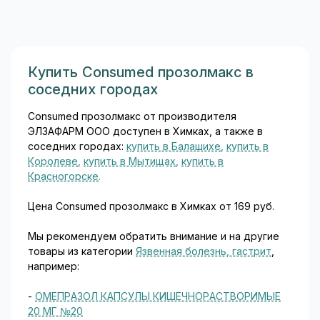
малат натрия. Малат натрия
— это соль яблочной
кислоты, которая входит в
цикл Кребса (основной путь
клеточного энергетического
Купить Consumed прозолмакс в
обмена) и при
соседних городах
метаболизации даёт
бикарбонатный эквивалент,
Consumed прозолмакс от производителя
оказывая тем самым
ЭЛЗАФАРМ ООО доступен в Химках, а также в
буферное
соседних городах:
купить в Балашихе
,
купить в
антиацидотическое
Королеве
,
купить в Мытищах
,
купить в
действие...
Красногорске
.
Цена Consumed прозолмакс в Химках от 169 руб.
Мы рекомендуем обратить внимание и на другие
товары из категории
Язвенная болезнь, гастрит
,
например:
-
ОМЕПРАЗОЛ КАПСУЛЫ КИШЕЧНОРАСТВОРИМЫЕ
20 МГ №20