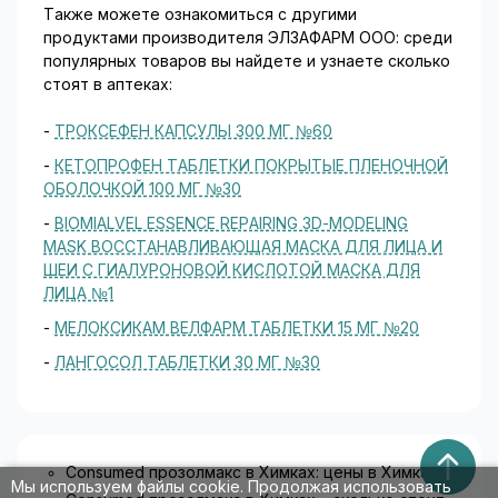
Также можете ознакомиться с другими
продуктами производителя ЭЛЗАФАРМ ООО: среди
популярных товаров вы найдете и узнаете сколько
стоят в аптеках:
-
ТРОКСЕФЕН КАПСУЛЫ 300 МГ №60
-
КЕТОПРОФЕН ТАБЛЕТКИ ПОКРЫТЫЕ ПЛЕНОЧНОЙ
ОБОЛОЧКОЙ 100 МГ №30
-
BIOMIALVEL ESSENCE REPAIRING 3D-MODELING
MASK ВОССТАНАВЛИВАЮЩАЯ МАСКА ДЛЯ ЛИЦА И
ШЕИ С ГИАЛУРОНОВОЙ КИСЛОТОЙ МАСКА ДЛЯ
ЛИЦА №1
-
МЕЛОКСИКАМ ВЕЛФАРМ ТАБЛЕТКИ 15 МГ №20
-
ЛАНГОСОЛ ТАБЛЕТКИ 30 МГ №30
Consumed прозолмакс в Химках: цены в Химках.
Мы используем файлы cookie. Продолжая использовать