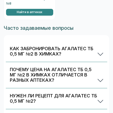
№8
Найти в аптеках
Часто задаваемые вопросы
КАК ЗАБРОНИРОВАТЬ АГАЛАТЕС ТБ
0,5 МГ №2 В ХИМКАХ?
Выберите аптеку в блоке «Наличие и цены»
(цена от 830 ₽) и нажмите «Забронировать»
ПОЧЕМУ ЦЕНА НА АГАЛАТЕС ТБ 0,5
(если доступно). После оформления получите
МГ №2 В ХИМКАХ ОТЛИЧАЕТСЯ В
номер заказа и выкупите препарат в аптеке.
РАЗНЫХ АПТЕКАХ?
Цены и скидки устанавливают сами аптечные
сети. На 009.рф вы видите предложения
НУЖЕН ЛИ РЕЦЕПТ ДЛЯ АГАЛАТЕС ТБ
разных аптек в Химках — выбирайте самое
0,5 МГ №2?
выгодное и удобное по адресу/времени
Да. При отпуске рецептурных препаратов
работы.
аптека может запросить рецепт/назначение.