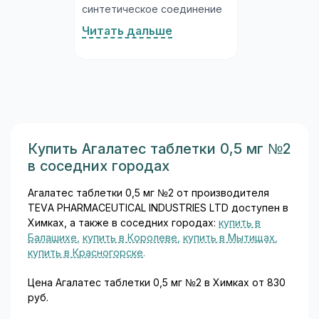
синтетическое соединение
из класса ингибиторов
Читать дальше
фосфодиэстеразы 5-го типа
(ФДЭ-5), разработанное
специально для лечения
нарушений эрекции у
мужчин. Молекула
силденафила была открыта
исследователями в ходе
изучения препаратов для
Купить Агалатес таблетки 0,5 мг №2
лечения стенокардии, а
в соседних городах
впоследствии её основным
медицинским применением
Агалатес таблетки 0,5 мг №2 от производителя
стало лечение эректильной
TEVA PHARMACEUTICAL INDUSTRIES LTD доступен в
дисфункции...
Химках, а также в соседних городах:
купить в
Балашихе
,
купить в Королеве
,
купить в Мытищах
,
купить в Красногорске
.
Цена Агалатес таблетки 0,5 мг №2 в Химках от 830
руб.