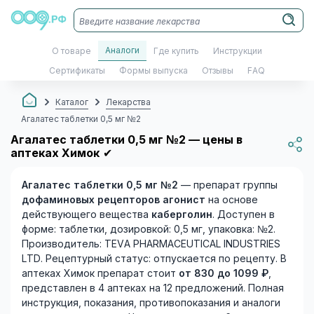
Аналоги
О товаре
Где купить
Инструкции
Сертификаты
Формы выпуска
Отзывы
FAQ
Каталог
Лекарства
Агалатес таблетки 0,5 мг №2
Агалатес таблетки 0,5 мг №2 — цены в
аптеках Химок
✔
Агалатес таблетки 0,5 мг №2
— препарат группы
дофаминовых рецепторов агонист
на основе
действующего вещества
каберголин
. Доступен в
форме: таблетки, дозировкой: 0,5 мг, упаковка: №2.
Производитель: TEVA PHARMACEUTICAL INDUSTRIES
LTD. Рецептурный статус: отпускается по рецепту. В
аптеках Химок препарат стоит
от 830 до 1099 ₽
,
представлен в 4 аптеках на 12 предложений. Полная
инструкция, показания, противопоказания и аналоги