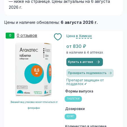
— ниже на странице. Цены актуальны на 6 августа
2026 г.
Цены и наличие обновлены:
6 августа 2026 г.
0 отзывов
0
Цена
в Химках
от 830 ₽
в наличии в 4 аптеках
Купить в аптеке
Проверить подлинность
Препарат защищен от
подделок ✔
Формы выпуска
ТАБЛЕТКИ
Внешний вид упаковки может отличаться от
фотографии
Дозировки
0,5 МГ
Количество в упаковке